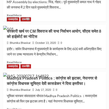
MP Assembly by elections: भ‍िंड, गोहद। पूर्व मुख्यमंत्री कमल नाथ ने गोहद
रामचंद्र
की जनसभा में 2 दिन पहले मुख्यमंत्री शिवराज...
दाँगी
की
Read
Read More
जीत
more
मध्यप्रदेश
राजनीति
हुई।
about
MP
सरकारी खर्च पर CM शिवराज की सभा निर्वाचन आयोग, सीएस समेत 8
Assembly
को हाईकोर्ट का नोटिस
by
elections:
Bhumika Bhaskar
October 13, 2020
0
गोहद
इंदौर। सांवेर विधानसभा में मुख्यमंत्री के कार्यक्रम के लिए 600 बसें अधिग्रहित किए
की
जाने पर उच्च न्यायालय ने केन्द्रीय निर्वाचन...
जनसभा
में
Read
Read More
कमल
more
मध्यप्रदेश
राजनीति
नाथ
about
ने
सरकारी
Madhya Pradesh Politics : कांग्रेस को झटका, नेपानगर से
दिया
खर्च
कांग्रेस विधायक सुमित्रा देवी कासडेकर ने दिया इस्तीफा।
शिवराज
पर
काे
CM
Bhumika Bhaskar
July 17, 2020
0
जवाब
शिवराज
भूमिका भास्कर संवाददाता भोपाल Madhya Pradesh Politics । मध्यप्रदेश
की
कांग्रेस को फिर एक झटका लगा है। यहां नेपानगर विधायक सुमित्रा...
सभा
निर्वाचन
Read