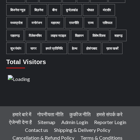
बिजनेस न्यूज़
बिज़नेस
बीना
बुन्देलखंड
भोपाल
मंदसौर
मध्यप्रदेश
मनोरंजन
महाराष्ट
राजनीति
राज्य
राशिफल
राहतगढ़
रिलेशनसिप
लाइफ स्टाइल
विज्ञापन
विशेष दिवस
शाहगढ़
शुभ पंचांग
सागर
हमारे प्रतिनिधि
हेल्थ
होशंगाबाद
ख़ास खबरें
Total Visitors
हमारे बारे में
गोपनीयता नीति
कुकीज नीति
हमसे संपर्क करे
ऐजेन्सी देना है
Sitemap
Admin Login
Reporter Login
Contact us
Shipping & Delivery Policy
Cancellation & Refund Policy
Terms & Conditions