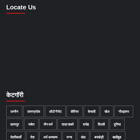
Locate Us
केटगॉरी
उज्जैन
उत्तरप्रदेश
ऑटो गैजेट
कॅरियर
केसली
खेल
गौरझामर
छतरपुर
जबेरा
जैन धर्म
ताज़ा खबरे
दमोह
दिल्ली
दुनिया
देवरीकलाँ
देश
धर्म अध्यात्म
पन्ना
बंडा
बनखेड़ी
बालीबुड