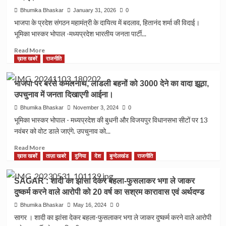
Bhumika Bhaskar
January 31, 2026
0
भाजपा के प्रदेश संगठन महामंत्री के दायित्व में बदलाव, हितानंद शर्मा की विदाई।
भूमिका भास्कर भोपाल -मध्यप्रदेश भारतीय जनता पार्टी...
Read
Read More
more
ख़ास खबरें
राजनीति
about
भाजपा
भाजपा पर बरसे कमलनाथ, लाडली बहनों को 3000 देने का वादा झूठा,
के
उपचुनाव में जनता दिखाएगी आईना।
प्रदेश
संगठन
Bhumika Bhaskar
November 3, 2024
0
महामंत्री
भूमिका भास्कर भोपाल - मध्यप्रदेश की बुधनी और विजयपुर विधानसभा सीटों पर 13
के
नवंबर को वोट डाले जाएंगे. उपचुनाव को...
दायित्व
में
Read
Read More
बदलाव,
more
ख़ास खबरें
ताज़ा खबरे
दुनिया
देश
बुन्देलखंड
राजनीति
हितानंद
about
शर्मा
भाजपा
SAGAR : शादी का झांसा देकर बहला-फुसलाकर भगा ले जाकर
की
पर
दुष्कर्म करने वाले आरोपी को 20 वर्ष का सश्रम कारावास एवं अर्थदण्ड
विदाई।
बरसे
कमलनाथ,
Bhumika Bhaskar
May 16, 2024
0
लाडली
सागर । शादी का झांसा देकर बहला-फुसलाकर भगा ले जाकर दुष्कर्म करने वाले आरोपी
बहनों