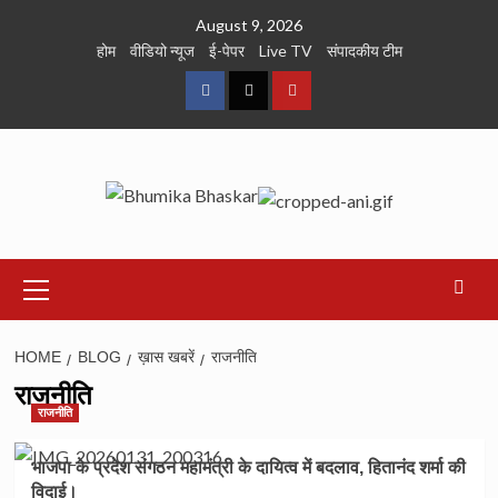
Skip
August 9, 2026
to
होम
वीडियो न्यूज
ई-पेपर
Live TV
संपादकीय टीम
content
Facebook
Twitter
Youtube
Primary
Menu
HOME
BLOG
ख़ास खबरें
राजनीति
राजनीति
राजनीति
भाजपा के प्रदेश संगठन महामंत्री के दायित्व में बदलाव, हितानंद शर्मा की
विदाई।