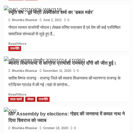
सश्रम
कमान,
about
कारावास
कार्यकर्ताओं
उमरिया
स्मृति शेष : पूर्व मंत्री लक्ष्मीकांत शर्मा का ‘डबल मर्डर’
एवं
में
जिला
अर्थदण्ड
भरा
भाजपा
Bhumika Bhaskar
June 2, 2021
0
जोश।
के
गोपाल स्वरूप वाजपेयी भोपाल ( लेखक वरिष्ठ पत्रकार है एवं देश की कई प्रतिष्ठित
मंडल
सामाजिक संस्थाओं से जुड़े हुए हैं...
अध्यक्ष
और
Read
Read More
मंडल
more
राजनीति
महामंत्रीयों
about
की
स्मृति
ब्यावरा विधानसभा से कांग्रेस प्रत्याशी रामचंद्र दाँगी की जीत हुई।
बैठक
शेष
संपन्न।
:
Bhumika Bhaskar
November 11, 2020
0
पूर्व
सतीश वैष्णव राजगढ़ - राजगढ़ जिले की ब्यावरा विधानसभा की मतगणना राजगढ़ के
मंत्री
स्टेडियम ग्राउंड में की गई।यहां से कांग्रेस...
लक्ष्मीकांत
शर्मा
Read
Read More
का
more
ताज़ा खबरे
भोपाल
राजनीति
‘डबल
about
मर्डर’
ब्यावरा
MP Assembly by elections: गोहद की जनसभा में कमल नाथ ने
विधानसभा
दिया शिवराज काे जवाब
से
कांग्रेस
Bhumika Bhaskar
October 18, 2020
0
प्रत्याशी