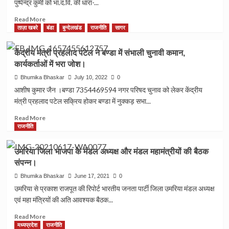
पुष्पेन्द्र कुर्मी को भा.द.वि. की धारा-...
को
3000
Read
Read More
देने
more
ताज़ा खबरे
बंडा
बुन्देलखंड
राजनीति
सागर
का
about
वादा
SAGAR
केंद्रीय मंत्री प्रहलाद पटेल ने बण्डा में संभाली चुनावी कमान,
झूठा,
:
कार्यकर्ताओं में भरा जोश।
उपचुनाव
शादी
में
का
Bhumika Bhaskar
July 10, 2022
0
जनता
झांसा
आशीष कुमार जैन ।बण्डा 7354469594 नगर परिषद चुनाव को लेकर केंद्रीय
दिखाएगी
देकर
मंत्री प्रहलाद पटेल सक्रिय होकर बण्डा में नुक्कड़ सभा...
आईना।
बहला-
फुसलाकर
Read
Read More
भगा
more
राजनीति
ले
about
जाकर
केंद्रीय
उमरिया जिला भाजपा के मंडल अध्यक्ष और मंडल महामंत्रीयों की बैठक
दुष्कर्म
मंत्री
संपन्न।
करने
प्रहलाद
वाले
पटेल
Bhumika Bhaskar
June 17, 2021
0
आरोपी
ने
उमरिया से प्रकाश राजपूत की रिपोर्ट भारतीय जनता पार्टी जिला उमरिया मंडल अध्यक्ष
को
बण्डा
एवं महा मंत्रियों की अति आवश्यक बैठक...
20
में
वर्ष
संभाली
Read
Read More
का
चुनावी
more
मध्यप्रदेश
राजनीति