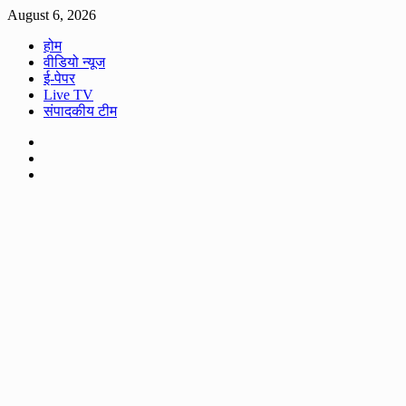
Skip
August 6, 2026
to
होम
content
वीडियो न्यूज
ई-पेपर
Live TV
संपादकीय टीम
Facebook
Twitter
Youtube