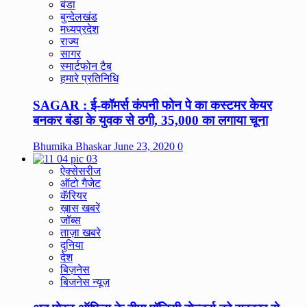
बंडा
बुन्देलखंड
मध्यप्रदेश
राज्य
सागर
स्मार्टफोन टैब
हमारे प्रतिनिधि
SAGAR : ई-कॉमर्स कंपनी फोन पे का कस्टमर केयर
बनकर बंडा के युवक से ठगी, 35,000 का लगाया चूना
Bhumika Bhaskar
June 23, 2020
0
ऐक्सेसरीज
ऑटो गैजेट
कॅरियर
ख़ास खबरें
जॉब्स
ताज़ा खबरे
दुनिया
देश
बिज़नेस
बिजनेस न्यूज़