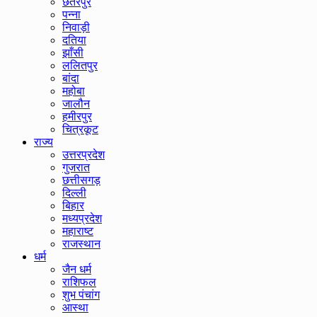
छतरपुर
पन्ना
निवाड़ी
दतिया
झाँसी
ललितपुर
बांदा
महोबा
जालौन
हमीरपुर
चित्रकूट
राज्य
उत्तरप्रदेश
गुजरात
छत्तीसगड़
दिल्ली
बिहार
मध्यप्रदेश
महाराष्ट
राजस्थान
धर्म
जैन धर्म
राशिफल
शुभ पंचांग
आस्था