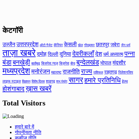
केटगॉरी
उत्तरप्रदेश
उज्जैन
केसली
छतरपुर
जबेरा
कॅरियर
ऑटो गैजेट
खेल
गौरझामर
जैन धर्म
ताज़ा खबरे
देवरीकलाँ
पन्ना
देश
दमोह
दुनिया
दिल्ली
धर्म अध्यात्म
बंडा
बनखेड़ी
बुन्देलखंड
मंदसौर
भोपाल
बिजनेस न्यूज़
बिज़नेस
बीना
बालीबुड
मध्यप्रदेश
मनोरंजन
राज्य
राजनीति
राहतगढ़
महाराष्ट
रिलेशनसिप
राशिफल
सागर
हमारे प्रतिनिधि
लाइफ स्टाइल
शाहगढ़
हेल्थ
विज्ञापन
विशेष दिवस
शुभ पंचांग
ख़ास खबरें
होशंगाबाद
Total Visitors
हमारे बारे में
गोपनीयता नीति
कुकीज नीति