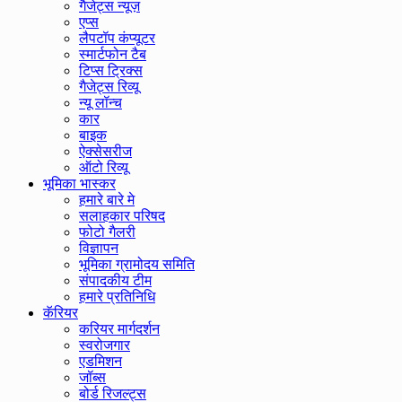
गैजेट्स न्यूज़
एप्स
लैपटॉप कंप्यूटर
स्मार्टफोन टैब
टिप्स ट्रिक्स
गैजेट्स रिव्यू
न्यू लॉन्च
कार
बाइक
ऐक्सेसरीज
ऑटो रिव्यू
भूमिका भास्कर
हमारे बारे मे
सलाहकार परिषद
फोटो गैलरी
विज्ञापन
भूमिका ग्रामोदय समिति
संपादकीय टीम
हमारे प्रतिनिधि
कॅरियर
करियर मार्गदर्शन
स्वरोजगार
एडमिशन
जॉब्स
बोर्ड रिजल्ट्स