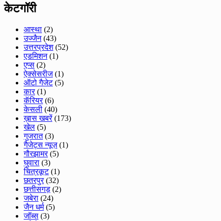
केटगॉरी
आस्था
(2)
उज्जैन
(43)
उत्तरप्रदेश
(52)
एडमिशन
(1)
एप्स
(2)
ऐक्सेसरीज
(1)
ऑटो गैजेट
(5)
कार
(1)
कॅरियर
(6)
केसली
(40)
ख़ास खबरें
(173)
खेल
(5)
गुजरात
(3)
गैजेट्स न्यूज़
(1)
गौरझामर
(5)
घुवारा
(3)
चित्रकूट
(1)
छतरपुर
(32)
छत्तीसगड़
(2)
जबेरा
(24)
जैन धर्म
(5)
जॉब्स
(3)