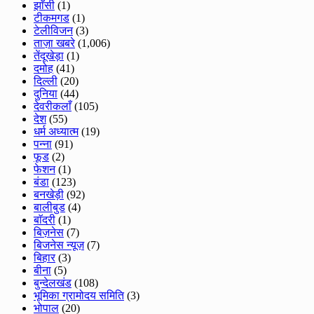
झाँसी
(1)
टीकमगड
(1)
टेलीविजन
(3)
ताज़ा खबरे
(1,006)
तेंदूखेड़ा
(1)
दमोह
(41)
दिल्ली
(20)
दुनिया
(44)
देवरीकलाँ
(105)
देश
(55)
धर्म अध्यात्म
(19)
पन्ना
(91)
फूड
(2)
फेशन
(1)
बंडा
(123)
बनखेड़ी
(92)
बालीबुड
(4)
बाॅदरी
(1)
बिज़नेस
(7)
बिजनेस न्यूज़
(7)
बिहार
(3)
बीना
(5)
बुन्देलखंड
(108)
भूमिका ग्रामोदय समिति
(3)
भोपाल
(20)