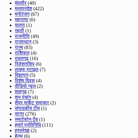
मंदसौर
(40)
मध्यप्रदेश
(422)
मनोरंजन
(67)
महाराष्ट
(6)
यात्रा
(1)
रहली
(1)
राजनीति
(49)
राजस्थान
(3)
राज्य
(83)
राशिफल
(4)
राहतगढ़
(16)
रिलेशनसिप
(6)
लाइफ स्टाइल
(7)
विज्ञापन
(5)
विशेष दिवस
(4)
वीडियो न्यूज
(2)
शाहगढ़
(7)
शुभ पंचांग
(4)
शेयर मार्केट समाचार
(2)
संपादकीय टीम
(1)
सागर
(276)
स्मार्टफोन टैब
(1)
हमारे प्रतिनिधि
(111)
हस्तरेखा
(2)
हेल्थ
(6)