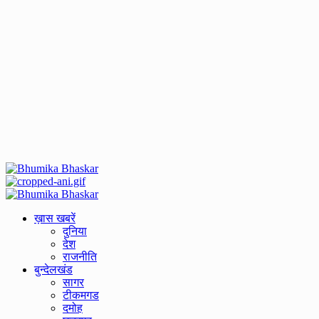
Primary
Menu
ख़ास खबरें
दुनिया
देश
राजनीति
बुन्देलखंड
सागर
टीकमगड
दमोह