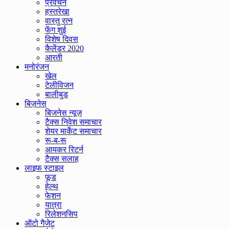
प्रवचन
हस्तरेखा
वास्तु रत्न
फेंग शुई
विशेष दिवस
कैलेंडर 2020
आरती
मनोरंजन
खेल
टेलीविजन
बालीबुड
बिज़नेस
बिजनेस न्यूज़
टैक्स निवेश समाचार
शेयर मार्केट समाचार
रू-ब-रू
आयकर रिटर्न
टैक्स सलाह
लाइफ स्टाइल
फूड
हेल्थ
फेशन
यात्रा
रिलेशनसिप
ऑटो गैजेट