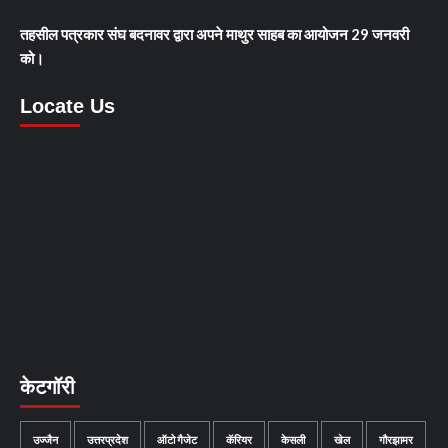
तहसील पत्रकार संघ बदनावर द्वारा अपने माथुर साहब का आयोजन 29 जनवरी
को।
Locate Us
केटगॉरी
उज्जैन
उत्तरप्रदेश
ऑटो गैजेट
कॅरियर
केसली
खेल
गौरझामर