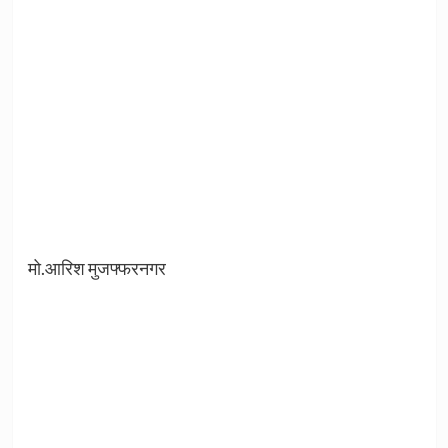
मो.आरिश मुजफ्फरनगर