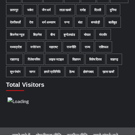
छतरपुर
जबेरा
जैन धर्म
ताज़ा खबरे
दमोह
दिल्ली
दुनिया
देवरीकलाँ
देश
धर्म अध्यात्म
पन्ना
बंडा
बनखेड़ी
बालीबुड
बिजनेस न्यूज़
बिज़नेस
बीना
बुन्देलखंड
भोपाल
मंदसौर
मध्यप्रदेश
मनोरंजन
महाराष्ट
राजनीति
राज्य
राशिफल
राहतगढ़
रिलेशनसिप
लाइफ स्टाइल
विज्ञापन
विशेष दिवस
शाहगढ़
शुभ पंचांग
सागर
हमारे प्रतिनिधि
हेल्थ
होशंगाबाद
ख़ास खबरें
Total Visitors