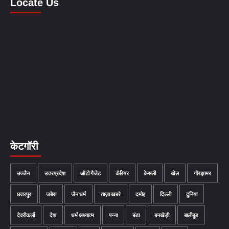
Locate Us
केटगॉरी
उज्जैन
उत्तरप्रदेश
ऑटो गैजेट
कॅरियर
केसली
खेल
गौरझामर
छतरपुर
जबेरा
जैन धर्म
ताज़ा खबरे
दमोह
दिल्ली
दुनिया
देवरीकलाँ
देश
धर्म अध्यात्म
पन्ना
बंडा
बनखेड़ी
बालीबुड