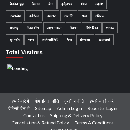
बिजनेस न्यूज़
बिज़नेस
बीना
बुन्देलखंड
भोपाल
मंदसौर
मध्यप्रदेश
मनोरंजन
महाराष्ट
राजनीति
राज्य
राशिफल
राहतगढ़
रिलेशनसिप
लाइफ स्टाइल
विज्ञापन
विशेष दिवस
शाहगढ़
शुभ पंचांग
सागर
हमारे प्रतिनिधि
हेल्थ
होशंगाबाद
ख़ास खबरें
Total Visitors
हमारे बारे में
गोपनीयता नीति
कुकीज नीति
हमसे संपर्क करे
ऐजेन्सी देना है
Sitemap
Admin Login
Reporter Login
Contact us
Shipping & Delivery Policy
Cancellation & Refund Policy
Terms & Conditions
Privacy Policy