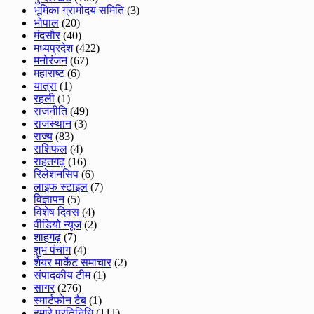
भूमिका ग्रामोदय समिति
(3)
भोपाल
(20)
मंदसौर
(40)
मध्यप्रदेश
(422)
मनोरंजन
(67)
महाराष्ट
(6)
यात्रा
(1)
रहली
(1)
राजनीति
(49)
राजस्थान
(3)
राज्य
(83)
राशिफल
(4)
राहतगढ़
(16)
रिलेशनसिप
(6)
लाइफ स्टाइल
(7)
विज्ञापन
(5)
विशेष दिवस
(4)
वीडियो न्यूज
(2)
शाहगढ़
(7)
शुभ पंचांग
(4)
शेयर मार्केट समाचार
(2)
संपादकीय टीम
(1)
सागर
(276)
स्मार्टफोन टैब
(1)
हमारे प्रतिनिधि
(111)