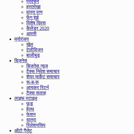
प्रवचन
हस्तरेखा
वास्तु रत्न
फेंग शुई
विशेष दिवस
कैलेंडर 2020
आरती
मनोरंजन
खेल
टेलीविजन
बालीबुड
बिज़नेस
बिजनेस न्यूज़
टैक्स निवेश समाचार
शेयर मार्केट समाचार
रू-ब-रू
आयकर रिटर्न
टैक्स सलाह
लाइफ स्टाइल
फूड
हेल्थ
फेशन
यात्रा
रिलेशनसिप
ऑटो गैजेट