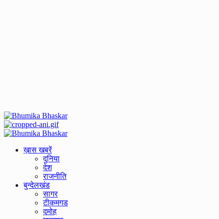
Primary
Menu
ख़ास खबरें
दुनिया
देश
राजनीति
बुन्देलखंड
सागर
टीकमगड
दमोह