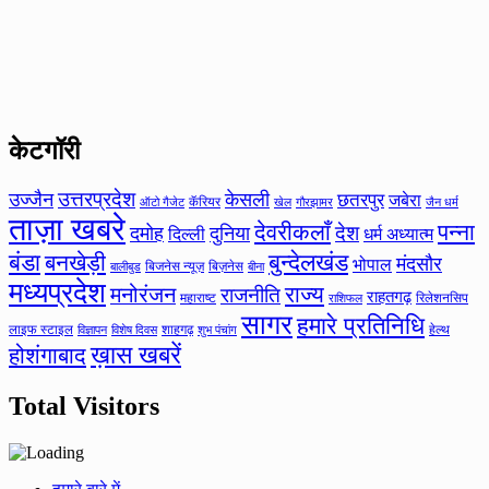
केटगॉरी
उत्तरप्रदेश
उज्जैन
केसली
छतरपुर
जबेरा
कॅरियर
ऑटो गैजेट
खेल
गौरझामर
जैन धर्म
ताज़ा खबरे
देवरीकलाँ
पन्ना
देश
दमोह
दुनिया
दिल्ली
धर्म अध्यात्म
बंडा
बनखेड़ी
बुन्देलखंड
मंदसौर
भोपाल
बिजनेस न्यूज़
बिज़नेस
बीना
बालीबुड
मध्यप्रदेश
मनोरंजन
राज्य
राजनीति
राहतगढ़
महाराष्ट
रिलेशनसिप
राशिफल
सागर
हमारे प्रतिनिधि
लाइफ स्टाइल
शाहगढ़
हेल्थ
विज्ञापन
विशेष दिवस
शुभ पंचांग
ख़ास खबरें
होशंगाबाद
Total Visitors