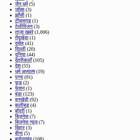
जैन धर्म
(5)
जॉब्स
(3)
झाँसी
(1)
टीकमगड
(1)
टेलीविजन
(3)
ताज़ा खबरे
(1,006)
तेंदूखेड़ा
(1)
दमोह
(41)
दिल्ली
(20)
दुनिया
(44)
देवरीकलाँ
(105)
देश
(55)
धर्म अध्यात्म
(19)
पन्ना
(91)
फूड
(2)
फेशन
(1)
बंडा
(123)
बनखेड़ी
(92)
बालीबुड
(4)
बाॅदरी
(1)
बिज़नेस
(7)
बिजनेस न्यूज़
(7)
बिहार
(3)
बीना
(5)
बुन्देलखंड
(108)