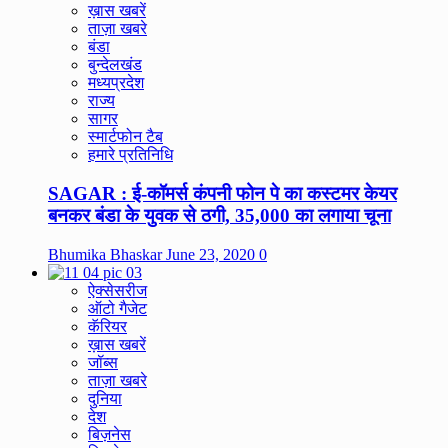
ख़ास खबरें
ताज़ा खबरे
बंडा
बुन्देलखंड
मध्यप्रदेश
राज्य
सागर
स्मार्टफोन टैब
हमारे प्रतिनिधि
SAGAR : ई-कॉमर्स कंपनी फोन पे का कस्टमर केयर
बनकर बंडा के युवक से ठगी, 35,000 का लगाया चूना
Bhumika Bhaskar
June 23, 2020
0
ऐक्सेसरीज
ऑटो गैजेट
कॅरियर
ख़ास खबरें
जॉब्स
ताज़ा खबरे
दुनिया
देश
बिज़नेस