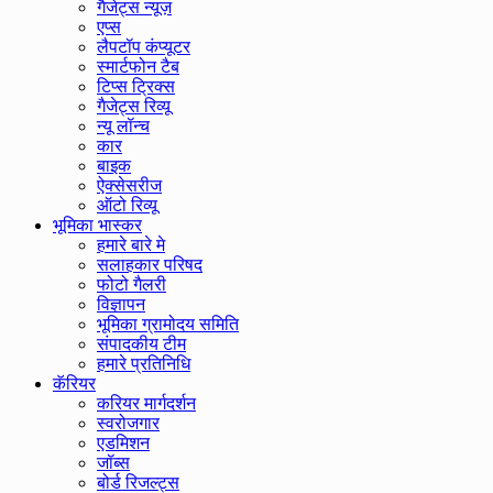
गैजेट्स न्यूज़
एप्स
लैपटॉप कंप्यूटर
स्मार्टफोन टैब
टिप्स ट्रिक्स
गैजेट्स रिव्यू
न्यू लॉन्च
कार
बाइक
ऐक्सेसरीज
ऑटो रिव्यू
भूमिका भास्कर
हमारे बारे मे
सलाहकार परिषद
फोटो गैलरी
विज्ञापन
भूमिका ग्रामोदय समिति
संपादकीय टीम
हमारे प्रतिनिधि
कॅरियर
करियर मार्गदर्शन
स्वरोजगार
एडमिशन
जॉब्स
बोर्ड रिजल्ट्स