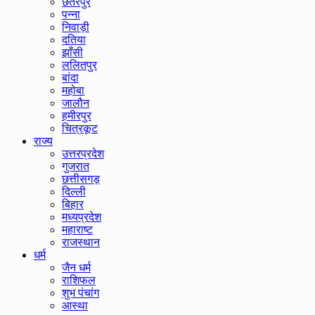
छतरपुर
पन्ना
निवाड़ी
दतिया
झाँसी
ललितपुर
बांदा
महोबा
जालौन
हमीरपुर
चित्रकूट
राज्य
उत्तरप्रदेश
गुजरात
छत्तीसगड़
दिल्ली
बिहार
मध्यप्रदेश
महाराष्ट
राजस्थान
धर्म
जैन धर्म
राशिफल
शुभ पंचांग
आस्था