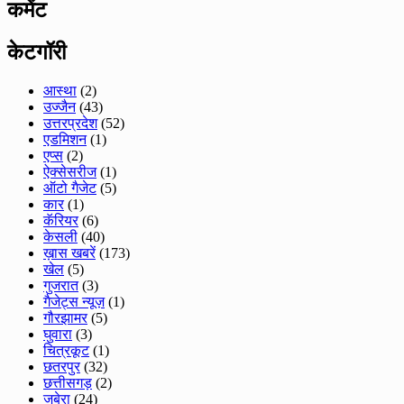
कमेंट
केटगॉरी
आस्था
(2)
उज्जैन
(43)
उत्तरप्रदेश
(52)
एडमिशन
(1)
एप्स
(2)
ऐक्सेसरीज
(1)
ऑटो गैजेट
(5)
कार
(1)
कॅरियर
(6)
केसली
(40)
ख़ास खबरें
(173)
खेल
(5)
गुजरात
(3)
गैजेट्स न्यूज़
(1)
गौरझामर
(5)
घुवारा
(3)
चित्रकूट
(1)
छतरपुर
(32)
छत्तीसगड़
(2)
जबेरा
(24)