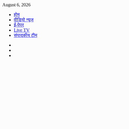
Skip
August 6, 2026
to
होम
content
वीडियो न्यूज
ई-पेपर
Live TV
संपादकीय टीम
Facebook
Twitter
Youtube