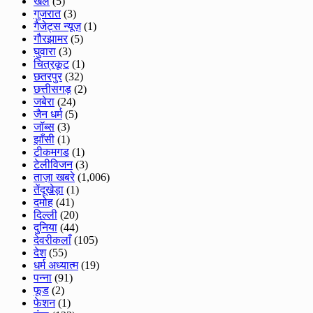
खेल
(5)
गुजरात
(3)
गैजेट्स न्यूज़
(1)
गौरझामर
(5)
घुवारा
(3)
चित्रकूट
(1)
छतरपुर
(32)
छत्तीसगड़
(2)
जबेरा
(24)
जैन धर्म
(5)
जॉब्स
(3)
झाँसी
(1)
टीकमगड
(1)
टेलीविजन
(3)
ताज़ा खबरे
(1,006)
तेंदूखेड़ा
(1)
दमोह
(41)
दिल्ली
(20)
दुनिया
(44)
देवरीकलाँ
(105)
देश
(55)
धर्म अध्यात्म
(19)
पन्ना
(91)
फूड
(2)
फेशन
(1)