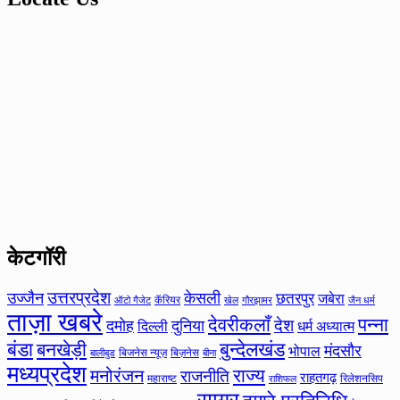
केटगॉरी
उत्तरप्रदेश
उज्जैन
केसली
छतरपुर
जबेरा
कॅरियर
ऑटो गैजेट
खेल
गौरझामर
जैन धर्म
ताज़ा खबरे
देवरीकलाँ
पन्ना
देश
दमोह
दुनिया
दिल्ली
धर्म अध्यात्म
बंडा
बनखेड़ी
बुन्देलखंड
मंदसौर
भोपाल
बिजनेस न्यूज़
बिज़नेस
बीना
बालीबुड
मध्यप्रदेश
मनोरंजन
राज्य
राजनीति
राहतगढ़
महाराष्ट
रिलेशनसिप
राशिफल