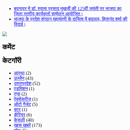
बदनावर में डॉ. श्यामा प्रसाद मुखर्जी की 125वीं जयंती पर भाजपा का
जिला स्तरीय कार्यकर्ता सम्मेलन आयोजित।
भाजपा के प्रदेश संगठन महामंत्री के दायित्व में बदलाव, हितानंद शर्मा की
विदाई।
कमेंट
केटगॉरी
आस्था
(2)
उज्जैन
(43)
उत्तरप्रदेश
(52)
एडमिशन
(1)
एप्स
(2)
ऐक्सेसरीज
(1)
ऑटो गैजेट
(5)
कार
(1)
कॅरियर
(6)
केसली
(40)
ख़ास खबरें
(173)