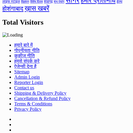
सागर
हमारे प्रतिनिधि
लाइफ स्टाइल
शाहगढ़
हेल्थ
विज्ञापन
विशेष दिवस
शुभ पंचांग
ख़ास खबरें
होशंगाबाद
Total Visitors
हमारे बारे में
गोपनीयता नीति
कुकीज नीति
हमसे संपर्क करे
ऐजेन्सी देना है
Sitemap
Admin Login
Reporter Login
Contact us
Shipping & Delivery Policy
Cancellation & Refund Policy
Terms & Conditions
Privacy Policy
Facebook
Twitter
Youtube