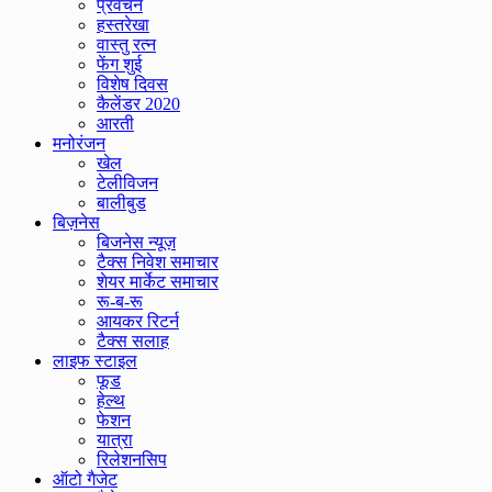
प्रवचन
हस्तरेखा
वास्तु रत्न
फेंग शुई
विशेष दिवस
कैलेंडर 2020
आरती
मनोरंजन
खेल
टेलीविजन
बालीबुड
बिज़नेस
बिजनेस न्यूज़
टैक्स निवेश समाचार
शेयर मार्केट समाचार
रू-ब-रू
आयकर रिटर्न
टैक्स सलाह
लाइफ स्टाइल
फूड
हेल्थ
फेशन
यात्रा
रिलेशनसिप
ऑटो गैजेट