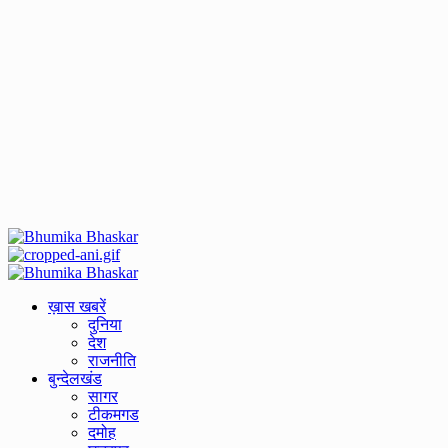
Primary
Menu
ख़ास खबरें
दुनिया
देश
राजनीति
बुन्देलखंड
सागर
टीकमगड
दमोह