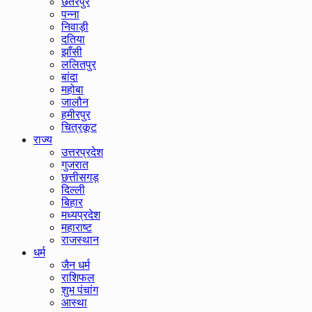
छतरपुर
पन्ना
निवाड़ी
दतिया
झाँसी
ललितपुर
बांदा
महोबा
जालौन
हमीरपुर
चित्रकूट
राज्य
उत्तरप्रदेश
गुजरात
छत्तीसगड़
दिल्ली
बिहार
मध्यप्रदेश
महाराष्ट
राजस्थान
धर्म
जैन धर्म
राशिफल
शुभ पंचांग
आस्था