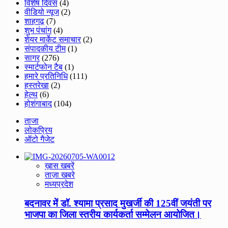
विशेष दिवस
(4)
वीडियो न्यूज
(2)
शाहगढ़
(7)
शुभ पंचांग
(4)
शेयर मार्केट समाचार
(2)
संपादकीय टीम
(1)
सागर
(276)
स्मार्टफोन टैब
(1)
हमारे प्रतिनिधि
(111)
हस्तरेखा
(2)
हेल्थ
(6)
होशंगाबाद
(104)
ताजा
लोकप्रिय
ऑटो गैजेट
ख़ास खबरें
ताज़ा खबरे
मध्यप्रदेश
बदनावर में डॉ. श्यामा प्रसाद मुखर्जी की 125वीं जयंती पर
भाजपा का जिला स्तरीय कार्यकर्ता सम्मेलन आयोजित।