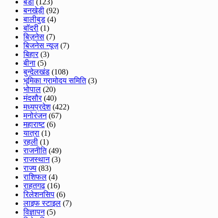
बंडा
(123)
बनखेड़ी
(92)
बालीबुड
(4)
बाॅदरी
(1)
बिज़नेस
(7)
बिजनेस न्यूज़
(7)
बिहार
(3)
बीना
(5)
बुन्देलखंड
(108)
भूमिका ग्रामोदय समिति
(3)
भोपाल
(20)
मंदसौर
(40)
मध्यप्रदेश
(422)
मनोरंजन
(67)
महाराष्ट
(6)
यात्रा
(1)
रहली
(1)
राजनीति
(49)
राजस्थान
(3)
राज्य
(83)
राशिफल
(4)
राहतगढ़
(16)
रिलेशनसिप
(6)
लाइफ स्टाइल
(7)
विज्ञापन
(5)