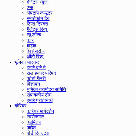
गैजेट्स न्यूज़
एप्स
लैपटॉप कंप्यूटर
स्मार्टफोन टैब
टिप्स ट्रिक्स
गैजेट्स रिव्यू
न्यू लॉन्च
कार
बाइक
ऐक्सेसरीज
ऑटो रिव्यू
भूमिका भास्कर
हमारे बारे मे
सलाहकार परिषद
फोटो गैलरी
विज्ञापन
भूमिका ग्रामोदय समिति
संपादकीय टीम
हमारे प्रतिनिधि
कॅरियर
करियर मार्गदर्शन
स्वरोजगार
एडमिशन
जॉब्स
बोर्ड रिजल्ट्स