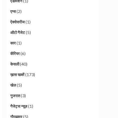
(1)
एडमिशन
(2)
एप्स
(1)
ऐक्सेसरीज
(5)
ऑटो गैजेट
(1)
कार
(6)
कॅरियर
(40)
केसली
(173)
ख़ास खबरें
(5)
खेल
(3)
गुजरात
(1)
गैजेट्स न्यूज़
(5)
गौरझामर