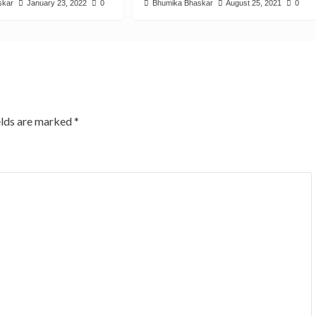
skar
January 23, 2022
0
Bhumika Bhaskar
August 25, 2021
0
elds are marked
*