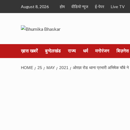
Skip
August 8, 2026
होम
वीडियो न्यूज
ई-पेपर
Live TV
to
content
ख़ास खबरें
बुन्देलखंड
राज्य
धर्म
मनोरंजन
बिज़नेस
HOME
25
MAY
2021
ओरछा रोड थाना प्रभारी अभिषेक चौबे ने 