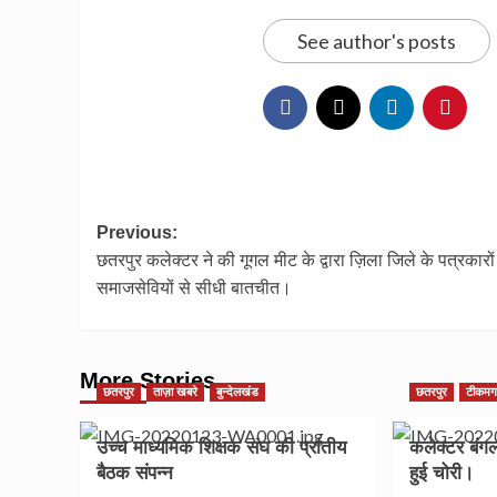
See author's posts
Post
Previous:
छतरपुर कलेक्टर ने की गूगल मीट के द्वारा ज़िला जिले के पत्रकारो
navigation
समाजसेवियों से सीधी बातचीत।
More Stories
छतरपुर
ताज़ा खबरे
बुन्देलखंड
छतरपुर
टीकम
उच्च माध्यमिक शिक्षक संघ की प्रांतीय
कलेक्टर बंगल
बैठक संपन्न
हुई चोरी।