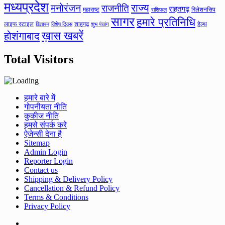
मध्यप्रदेश
मनोरंजन
राज्य
राजनीति
राहतगढ़
महाराष्ट
रिलेशनसिप
राशिफल
सागर
हमारे प्रतिनिधि
लाइफ स्टाइल
शाहगढ़
हेल्थ
विज्ञापन
विशेष दिवस
शुभ पंचांग
ख़ास खबरें
होशंगाबाद
Total Visitors
हमारे बारे में
गोपनीयता नीति
कुकीज नीति
हमसे संपर्क करे
ऐजेन्सी देना है
Sitemap
Admin Login
Reporter Login
Contact us
Shipping & Delivery Policy
Cancellation & Refund Policy
Terms & Conditions
Privacy Policy
Facebook