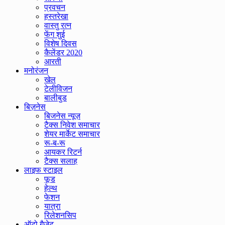
प्रवचन
हस्तरेखा
वास्तु रत्न
फेंग शुई
विशेष दिवस
कैलेंडर 2020
आरती
मनोरंजन
खेल
टेलीविजन
बालीबुड
बिज़नेस
बिजनेस न्यूज़
टैक्स निवेश समाचार
शेयर मार्केट समाचार
रू-ब-रू
आयकर रिटर्न
टैक्स सलाह
लाइफ स्टाइल
फूड
हेल्थ
फेशन
यात्रा
रिलेशनसिप
ऑटो गैजेट