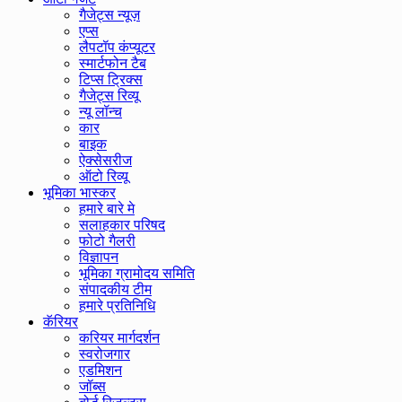
गैजेट्स न्यूज़
एप्स
लैपटॉप कंप्यूटर
स्मार्टफोन टैब
टिप्स ट्रिक्स
गैजेट्स रिव्यू
न्यू लॉन्च
कार
बाइक
ऐक्सेसरीज
ऑटो रिव्यू
भूमिका भास्कर
हमारे बारे मे
सलाहकार परिषद
फोटो गैलरी
विज्ञापन
भूमिका ग्रामोदय समिति
संपादकीय टीम
हमारे प्रतिनिधि
कॅरियर
करियर मार्गदर्शन
स्वरोजगार
एडमिशन
जॉब्स