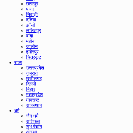
छतरपुर
पन्ना
निवाड़ी
दतिया
झाँसी
ललितपुर
बांदा
महोबा
जालौन
हमीरपुर
चित्रकूट
राज्य
उत्तरप्रदेश
गुजरात
छत्तीसगड़
दिल्ली
बिहार
मध्यप्रदेश
महाराष्ट
राजस्थान
धर्म
जैन धर्म
राशिफल
शुभ पंचांग
आस्था