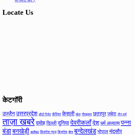
Locate Us
केटगॉरी
उत्तरप्रदेश
उज्जैन
केसली
छतरपुर
जबेरा
कॅरियर
ऑटो गैजेट
खेल
गौरझामर
जैन धर्म
ताज़ा खबरे
देवरीकलाँ
पन्ना
देश
दमोह
दुनिया
दिल्ली
धर्म अध्यात्म
बंडा
बनखेड़ी
बुन्देलखंड
मंदसौर
भोपाल
बिजनेस न्यूज़
बिज़नेस
बीना
बालीबुड