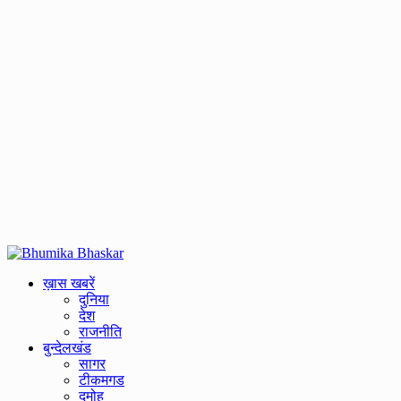
Primary
Menu
ख़ास खबरें
दुनिया
देश
राजनीति
बुन्देलखंड
सागर
टीकमगड
दमोह