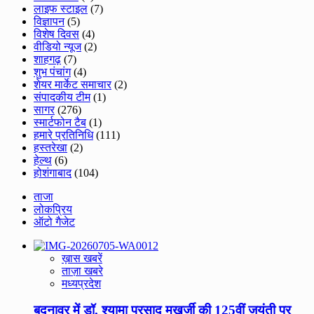
लाइफ स्टाइल
(7)
विज्ञापन
(5)
विशेष दिवस
(4)
वीडियो न्यूज
(2)
शाहगढ़
(7)
शुभ पंचांग
(4)
शेयर मार्केट समाचार
(2)
संपादकीय टीम
(1)
सागर
(276)
स्मार्टफोन टैब
(1)
हमारे प्रतिनिधि
(111)
हस्तरेखा
(2)
हेल्थ
(6)
होशंगाबाद
(104)
ताजा
लोकप्रिय
ऑटो गैजेट
ख़ास खबरें
ताज़ा खबरे
मध्यप्रदेश
बदनावर में डॉ. श्यामा प्रसाद मुखर्जी की 125वीं जयंती पर