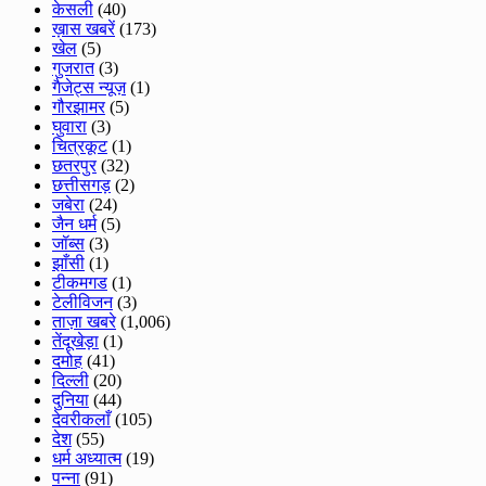
केसली
(40)
ख़ास खबरें
(173)
खेल
(5)
गुजरात
(3)
गैजेट्स न्यूज़
(1)
गौरझामर
(5)
घुवारा
(3)
चित्रकूट
(1)
छतरपुर
(32)
छत्तीसगड़
(2)
जबेरा
(24)
जैन धर्म
(5)
जॉब्स
(3)
झाँसी
(1)
टीकमगड
(1)
टेलीविजन
(3)
ताज़ा खबरे
(1,006)
तेंदूखेड़ा
(1)
दमोह
(41)
दिल्ली
(20)
दुनिया
(44)
देवरीकलाँ
(105)
देश
(55)
धर्म अध्यात्म
(19)
पन्ना
(91)