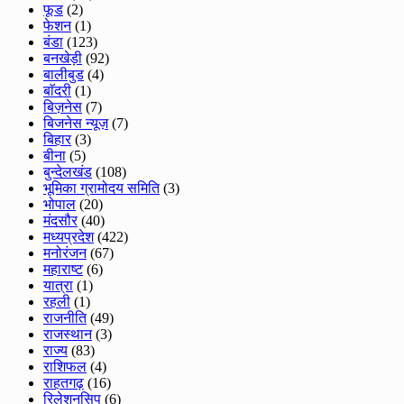
फूड
(2)
फेशन
(1)
बंडा
(123)
बनखेड़ी
(92)
बालीबुड
(4)
बाॅदरी
(1)
बिज़नेस
(7)
बिजनेस न्यूज़
(7)
बिहार
(3)
बीना
(5)
बुन्देलखंड
(108)
भूमिका ग्रामोदय समिति
(3)
भोपाल
(20)
मंदसौर
(40)
मध्यप्रदेश
(422)
मनोरंजन
(67)
महाराष्ट
(6)
यात्रा
(1)
रहली
(1)
राजनीति
(49)
राजस्थान
(3)
राज्य
(83)
राशिफल
(4)
राहतगढ़
(16)
रिलेशनसिप
(6)