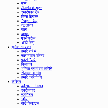
एप्स
लैपटॉप कंप्यूटर
स्मार्टफोन टैब
टिप्स ट्रिक्स
गैजेट्स रिव्यू
न्यू लॉन्च
कार
बाइक
ऐक्सेसरीज
ऑटो रिव्यू
भूमिका भास्कर
हमारे बारे मे
सलाहकार परिषद
फोटो गैलरी
विज्ञापन
भूमिका ग्रामोदय समिति
संपादकीय टीम
हमारे प्रतिनिधि
कॅरियर
करियर मार्गदर्शन
स्वरोजगार
एडमिशन
जॉब्स
बोर्ड रिजल्ट्स