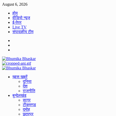
Skip
August 6, 2026
to
होम
content
वीडियो न्यूज
ई-पेपर
Live TV
संपादकीय टीम
Facebook
Twitter
Youtube
Primary
Menu
ख़ास खबरें
दुनिया
देश
राजनीति
बुन्देलखंड
सागर
टीकमगड
दमोह
छतरपुर