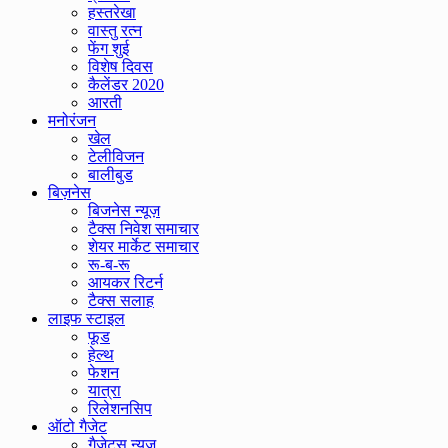
हस्तरेखा
वास्तु रत्न
फेंग शुई
विशेष दिवस
कैलेंडर 2020
आरती
मनोरंजन
खेल
टेलीविजन
बालीबुड
बिज़नेस
बिजनेस न्यूज़
टैक्स निवेश समाचार
शेयर मार्केट समाचार
रू-ब-रू
आयकर रिटर्न
टैक्स सलाह
लाइफ स्टाइल
फूड
हेल्थ
फेशन
यात्रा
रिलेशनसिप
ऑटो गैजेट
गैजेट्स न्यूज़