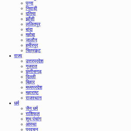
पन्ना
निवाड़ी
दतिया
झाँसी
ललितपुर
बांदा
महोबा
जालौन
हमीरपुर
चित्रकूट
राज्य
उत्तरप्रदेश
गुजरात
छत्तीसगड़
दिल्ली
बिहार
मध्यप्रदेश
महाराष्ट
राजस्थान
धर्म
जैन धर्म
राशिफल
शुभ पंचांग
आस्था
प्रवचन