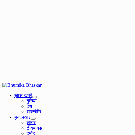
Primary
Menu
ख़ास खबरें
दुनिया
देश
राजनीति
बुन्देलखंड
सागर
टीकमगड
दमोह