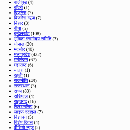
बालीबुड
(4)
बाॅदरी
(1)
बिज़नेस
(7)
बिजनेस न्यूज़
(7)
बिहार
(3)
बीना
(5)
बुन्देलखंड
(108)
भूमिका ग्रामोदय समिति
(3)
भोपाल
(20)
मंदसौर
(40)
मध्यप्रदेश
(422)
मनोरंजन
(67)
महाराष्ट
(6)
यात्रा
(1)
रहली
(1)
राजनीति
(49)
राजस्थान
(3)
राज्य
(83)
राशिफल
(4)
राहतगढ़
(16)
रिलेशनसिप
(6)
लाइफ स्टाइल
(7)
विज्ञापन
(5)
विशेष दिवस
(4)
वीडियो न्यूज
(2)