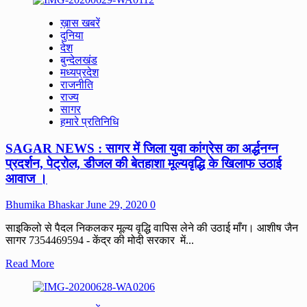
about
की
SAGAR
ख़ास खबरें
शिकायत।
:
दुनिया
मकरोनिया
देश
में
बुन्देलखंड
कांग्रेस
मध्यप्रदेश
ने
राजनीति
मनाया
राज्य
काला
सागर
दिवस
हमारे प्रतिनिधि
,काली
पट्टी
SAGAR NEWS : सागर में जिला युवा कांग्रेस का अर्द्धनग्न
बांधकर
किया
प्रदर्शन, पेट्रोल, डीजल की बेतहाशा मूल्यवृद्धि के खिलाफ उठाई
विरोध
आवाज ।
प्रदर्शन।
Bhumika Bhaskar
June 29, 2020
0
साइकिलो से पैदल निकलकर मूल्य वृद्धि वापिस लेने की उठाई माँग। आशीष जैन
सागर 7354469594 - केंद्र की मोदी सरकार में...
Read
Read More
more
about
SAGAR