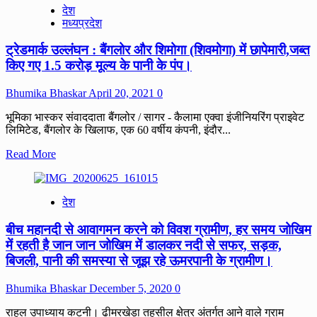
देश
20
में
मध्यप्रदेश
वर्ष
16
का
जनवरी
ट्रेडमार्क उल्लंघन : बैंगलोर और शिमोगा (शिवमोगा) में छापेमारी,जब्त
सश्रम
से
कारावास
17
किए गए 1.5 करोड़ मूल्य के पानी के पंप।
एवं
मई
अर्थदण्ड
तक
Bhumika Bhaskar
April 20, 2021
0
11.50
लाख
भूमिका भास्कर संवाददाता बैंगलोर / सागर - कैलामा एक्वा इंजीनियरिंग प्राइवेट
से
लिमिटेड, बैंगलोर के खिलाफ, एक 60 वर्षीय कंपनी, इंदौर...
ज्यादा
कोविड
Read
Read More
डोज
more
बर्बाद।
about
ट्रेडमार्क
देश
उल्लंघन
:
बीच महानदी से आवागमन करने को विवश ग्रामीण, हर समय जोखिम
बैंगलोर
और
में रहती है जान जान जोखिम में डालकर नदी से सफर, सड़क,
शिमोगा
बिजली, पानी की समस्या से जूझ रहे ऊमरपानी के ग्रामीण।
(शिवमोगा)
में
Bhumika Bhaskar
December 5, 2020
0
छापेमारी,जब्त
किए
राहुल उपाध्याय कटनी। ढीमरखेड़ा तहसील क्षेत्र अंतर्गत आने वाले ग्राम