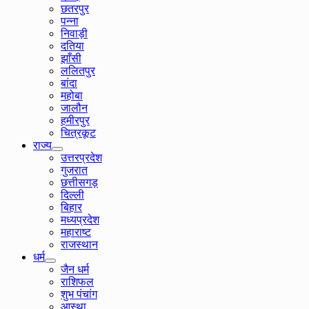
छतरपुर
पन्ना
निवाड़ी
दतिया
झाँसी
ललितपुर
बांदा
महोबा
जालौन
हमीरपुर
चित्रकूट
राज्य
उत्तरप्रदेश
गुजरात
छत्तीसगड़
दिल्ली
बिहार
मध्यप्रदेश
महाराष्ट
राजस्थान
धर्म
जैन धर्म
राशिफल
शुभ पंचांग
आस्था