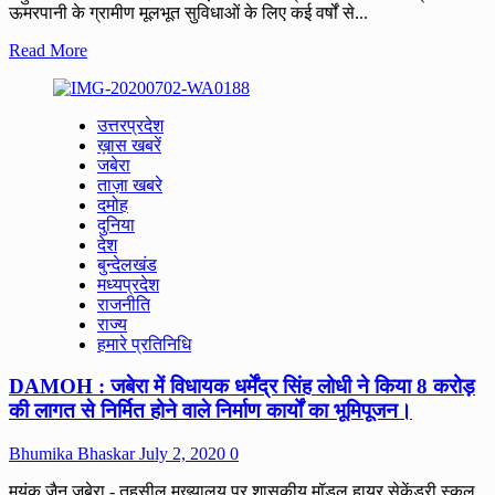
गए
ऊमरपानी के ग्रामीण मूलभूत सुविधाओं के लिए कई वर्षों से...
1.5
करोड़
Read
Read More
मूल्य
more
के
about
पानी
बीच
के
उत्तरप्रदेश
महानदी
पंप।
ख़ास खबरें
से
जबेरा
आवागमन
ताज़ा खबरे
करने
दमोह
को
दुनिया
विवश
देश
ग्रामीण,
बुन्देलखंड
हर
मध्यप्रदेश
समय
राजनीति
जोखिम
राज्य
में
हमारे प्रतिनिधि
रहती
है
DAMOH : जबेरा में विधायक धर्मेंद्र सिंह लोधी ने किया 8 करोड़
जान
जान
की लागत से निर्मित होने वाले निर्माण कार्यों का भूमिपूजन।
जोखिम
में
Bhumika Bhaskar
July 2, 2020
0
डालकर
नदी
मयंक जैन जबेरा - तहसील मुख्यालय पर शासकीय मॉडल हायर सेकेंडरी स्कूल