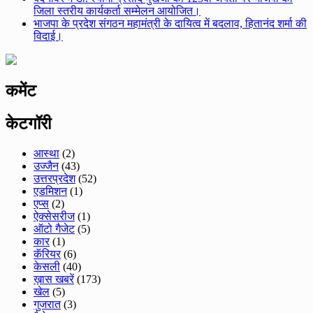
जिला स्तरीय कार्यकर्ता सम्मेलन आयोजित।
भाजपा के प्रदेश संगठन महामंत्री के दायित्व में बदलाव, हितानंद शर्मा की
विदाई।
कमेंट
केटगॉरी
आस्था
(2)
उज्जैन
(43)
उत्तरप्रदेश
(52)
एडमिशन
(1)
एप्स
(2)
ऐक्सेसरीज
(1)
ऑटो गैजेट
(5)
कार
(1)
कॅरियर
(6)
केसली
(40)
ख़ास खबरें
(173)
खेल
(5)
गुजरात
(3)