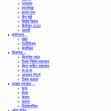
प्रवचन
हस्तरेखा
वास्तु रत्न
फेंग शुई
विशेष दिवस
कैलेंडर 2020
आरती
मनोरंजन
खेल
टेलीविजन
बालीबुड
बिज़नेस
बिजनेस न्यूज़
टैक्स निवेश समाचार
शेयर मार्केट समाचार
रू-ब-रू
आयकर रिटर्न
टैक्स सलाह
लाइफ स्टाइल
फूड
हेल्थ
फेशन
यात्रा
रिलेशनसिप
ऑटो गैजेट