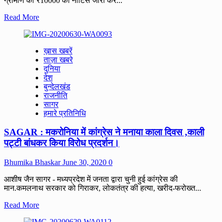
ग्रामीण को ₹10000 का नोटिस जारी कर...
का
भूमिपूजन।
Read
Read More
more
about
SAGAR
ख़ास खबरें
:
ताज़ा खबरे
गौरझामर
दुनिया
पंचायत
देश
में
बुन्देलखंड
नल
राजनीति
जल
सागर
योजना
हमारे प्रतिनिधि
में
थमा
SAGAR : मकरोनिया में कांग्रेस ने मनाया काला दिवस ,काली
दिया
10
पट्टी बांधकर किया विरोध प्रदर्शन।
हजार
बिल
Bhumika Bhaskar
June 30, 2020
0
भरने
का
आशीष जैन सागर - मध्यप्रदेश में जनता द्वारा चुनी हुई कांग्रेस की
नोटिस,
मान.कमलनाथ सरकार को गिराकर, लोकतंत्र की हत्या, खरीद-फरोख्त...
ग्रामीण
ने
Read
Read More
एसडीएम
more
से