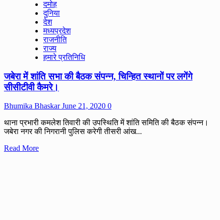
दमोह
जिला
दुनिया
अध्यक्ष
देश
के
मध्यप्रदेश
प्रथम
राजनीति
नगर
राज्य
आगमन
हमारे प्रतिनिधि
पर
केसली
जबेरा में शांति सभा की बैठक संपन्न, चिन्हित स्थानों पर लगेंगे
भाजपा
कार्यकर्ताओं
सीसीटीवी कैमरे।
द्वारा
किया
Bhumika Bhaskar
June 21, 2020
0
गया
भव्य
थाना प्रभारी कमलेश तिवारी की उपस्थिति में शांति समिति की बैठक संपन्न।
स्वागत।
जबेरा नगर की निगरानी पुलिस करेगी तीसरी आंख...
Read
Read More
more
about
जबेरा
में
शांति
सभा
की
बैठक