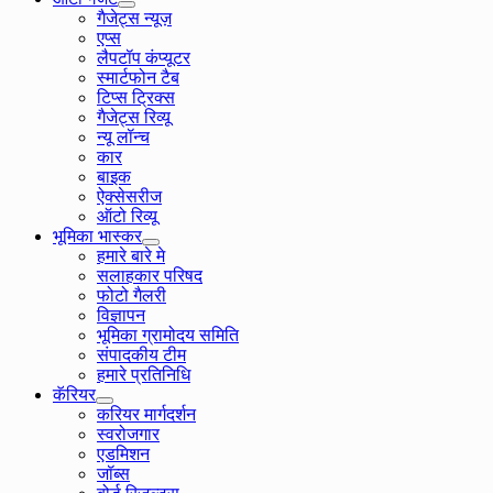
गैजेट्स न्यूज़
एप्स
लैपटॉप कंप्यूटर
स्मार्टफोन टैब
टिप्स ट्रिक्स
गैजेट्स रिव्यू
न्यू लॉन्च
कार
बाइक
ऐक्सेसरीज
ऑटो रिव्यू
भूमिका भास्कर
हमारे बारे मे
सलाहकार परिषद
फोटो गैलरी
विज्ञापन
भूमिका ग्रामोदय समिति
संपादकीय टीम
हमारे प्रतिनिधि
कॅरियर
करियर मार्गदर्शन
स्वरोजगार
एडमिशन
जॉब्स