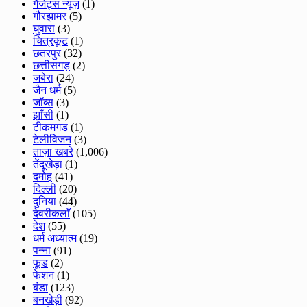
गैजेट्स न्यूज़
(1)
गौरझामर
(5)
घुवारा
(3)
चित्रकूट
(1)
छतरपुर
(32)
छत्तीसगड़
(2)
जबेरा
(24)
जैन धर्म
(5)
जॉब्स
(3)
झाँसी
(1)
टीकमगड
(1)
टेलीविजन
(3)
ताज़ा खबरे
(1,006)
तेंदूखेड़ा
(1)
दमोह
(41)
दिल्ली
(20)
दुनिया
(44)
देवरीकलाँ
(105)
देश
(55)
धर्म अध्यात्म
(19)
पन्ना
(91)
फूड
(2)
फेशन
(1)
बंडा
(123)
बनखेड़ी
(92)