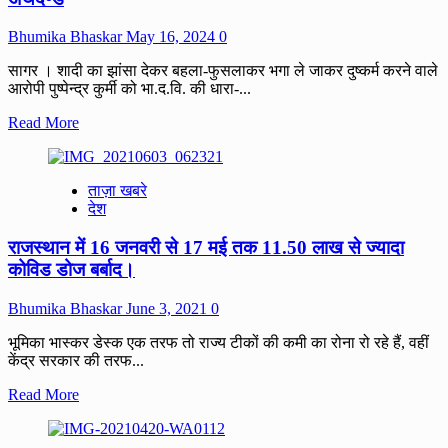
Bhumika Bhaskar
May 16, 2024
0
सागर । शादी का झांसा देकर बहला-फुसलाकर भगा ले जाकर दुष्कर्म करने वाले
आरोपी पुष्पेन्द्र कुर्मी को भा.द.वि. की धारा-...
Read
Read More
more
about
SAGAR
ताज़ा खबरे
:
देश
शादी
का
राजस्थान में 16 जनवरी से 17 मई तक 11.50 लाख से ज्यादा
झांसा
देकर
कोविड डोज बर्बाद।
बहला-
फुसलाकर
Bhumika Bhaskar
June 3, 2021
0
भगा
ले
भूमिका भास्कर डेस्क एक तरफ तो राज्य टीकों की कमी का रोना रो रहे हैं, वहीं
जाकर
केंद्र सरकार की तरफ...
दुष्कर्म
करने
Read
Read More
वाले
more
आरोपी
about
को
राजस्थान