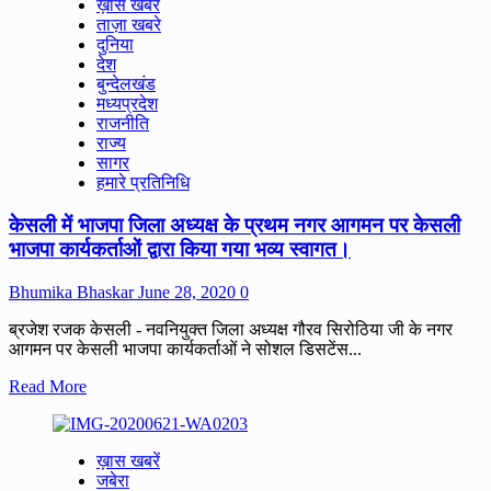
ख़ास खबरें
NEWS
ताज़ा खबरे
:
दुनिया
सागर
देश
में
बुन्देलखंड
जिला
मध्यप्रदेश
युवा
राजनीति
कांग्रेस
राज्य
का
सागर
अर्द्धनग्न
हमारे प्रतिनिधि
प्रदर्शन,
पेट्रोल,
केसली में भाजपा जिला अध्यक्ष के प्रथम नगर आगमन पर केसली
डीजल
की
भाजपा कार्यकर्ताओं द्वारा किया गया भव्य स्वागत।
बेतहाशा
मूल्यवृद्धि
Bhumika Bhaskar
June 28, 2020
0
के
खिलाफ
ब्रजेश रजक केसली - नवनियुक्त जिला अध्यक्ष गौरव सिरोठिया जी के नगर
उठाई
आगमन पर केसली भाजपा कार्यकर्ताओं ने सोशल डिसटेंस...
आवाज
।
Read
Read More
more
about
केसली
ख़ास खबरें
में
जबेरा
भाजपा