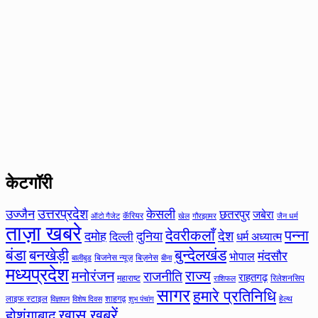
केटगॉरी
उत्तरप्रदेश
उज्जैन
केसली
छतरपुर
जबेरा
कॅरियर
ऑटो गैजेट
खेल
गौरझामर
जैन धर्म
ताज़ा खबरे
देवरीकलाँ
पन्ना
देश
दमोह
दुनिया
दिल्ली
धर्म अध्यात्म
बंडा
बनखेड़ी
बुन्देलखंड
मंदसौर
भोपाल
बिजनेस न्यूज़
बिज़नेस
बीना
बालीबुड
मध्यप्रदेश
मनोरंजन
राज्य
राजनीति
राहतगढ़
महाराष्ट
रिलेशनसिप
राशिफल
सागर
हमारे प्रतिनिधि
लाइफ स्टाइल
शाहगढ़
हेल्थ
विज्ञापन
विशेष दिवस
शुभ पंचांग
ख़ास खबरें
होशंगाबाद