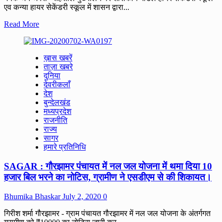
से
एव कन्या हायर सेकेंडरी स्कूल में शासन द्वारा...
सफर,
सड़क,
Read
Read More
बिजली,
more
पानी
about
की
DAMOH
ख़ास खबरें
समस्या
:
ताज़ा खबरे
से
जबेरा
दुनिया
जूझ
में
देवरीकलाँ
रहे
विधायक
देश
ऊमरपानी
धर्मेंद्र
बुन्देलखंड
के
सिंह
मध्यप्रदेश
ग्रामीण।
लोधी
राजनीति
ने
राज्य
किया
सागर
8
हमारे प्रतिनिधि
करोड़
की
SAGAR : गौरझामर पंचायत में नल जल योजना में थमा दिया 10
लागत
से
हजार बिल भरने का नोटिस, ग्रामीण ने एसडीएम से की शिकायत।
निर्मित
होने
Bhumika Bhaskar
July 2, 2020
0
वाले
निर्माण
गिरीश शर्मा गौरझामर - ग्राम पंचायत गौरझामर में नल जल योजना के अंतर्गगत
कार्यों