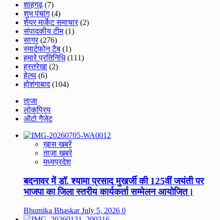
शाहगढ़
(7)
शुभ पंचांग
(4)
शेयर मार्केट समाचार
(2)
संपादकीय टीम
(1)
सागर
(276)
स्मार्टफोन टैब
(1)
हमारे प्रतिनिधि
(111)
हस्तरेखा
(2)
हेल्थ
(6)
होशंगाबाद
(104)
ताजा
लोकप्रिय
ऑटो गैजेट
ख़ास खबरें
ताज़ा खबरे
मध्यप्रदेश
बदनावर में डॉ. श्यामा प्रसाद मुखर्जी की 125वीं जयंती पर
भाजपा का जिला स्तरीय कार्यकर्ता सम्मेलन आयोजित।
Bhumika Bhaskar
July 5, 2026
0