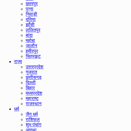
छतरपुर
पन्ना
निवाड़ी
दतिया
झाँसी
ललितपुर
बांदा
महोबा
जालौन
हमीरपुर
चित्रकूट
राज्य
उत्तरप्रदेश
गुजरात
छत्तीसगड़
दिल्ली
बिहार
मध्यप्रदेश
महाराष्ट
राजस्थान
धर्म
जैन धर्म
राशिफल
शुभ पंचांग
आस्था