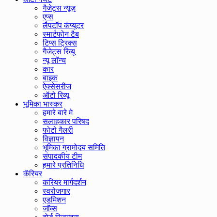
गैजेट्स न्यूज़
एप्स
लैपटॉप कंप्यूटर
स्मार्टफोन टैब
टिप्स ट्रिक्स
गैजेट्स रिव्यू
न्यू लॉन्च
कार
बाइक
ऐक्सेसरीज
ऑटो रिव्यू
भूमिका भास्कर
हमारे बारे मे
सलाहकार परिषद
फोटो गैलरी
विज्ञापन
भूमिका ग्रामोदय समिति
संपादकीय टीम
हमारे प्रतिनिधि
कॅरियर
करियर मार्गदर्शन
स्वरोजगार
एडमिशन
जॉब्स