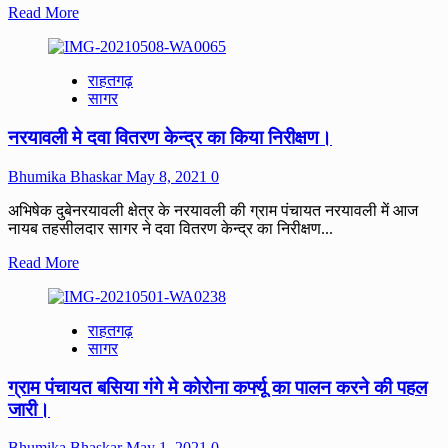
Read
Read More
more
about
Covid
राहतगढ़
19
सागर
से
बचाव
नरयावली मे दवा वितरण केन्द्र का किया निरीक्षण।
हेतु
जनपद
सीईओ
Bhumika Bhaskar
May 8, 2021
0
कर
रहे
अभिषेक दुबेनरयावली क्षेत्र के नरयावली की ग्राम पंचायत नरयावली में आज
ग्राम
नायब तहसीलदार सागर ने दवा वितरण केन्द्र का निरीक्षण...
पंचायतों
Read
Read More
का
more
निरीक्षण।
about
नरयावली
राहतगढ़
मे
सागर
दवा
वितरण
ग्राम पंचायत बसिया गंगे मे कोरोना कर्फ्यू का पालन करने की पहल
केन्द्र
का
जारी।
किया
निरीक्षण।
Bhumika Bhaskar
May 1, 2021
0