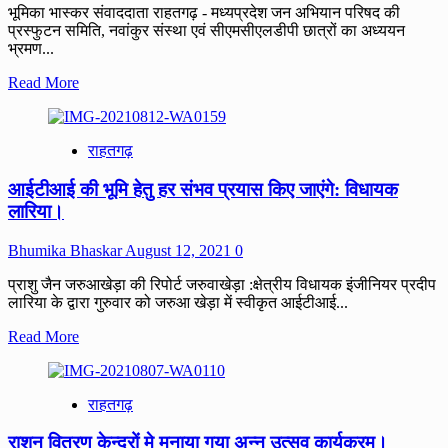
भूमिका भास्कर संवाददाता राहतगढ़ - मध्यप्रदेश जन अभियान परिषद की
प्रस्फुटन समिति, नवांकुर संस्था एवं सीएमसीएलडीपी छात्रों का अध्ययन
भ्रमण...
Read
Read More
more
about
IAS
राहतगढ़
अधिकारियों
के
आईटीआई की भूमि हेतु हर संभव प्रयास किए जाएंगे: विधायक
साथ
जन
लारिया।
अभियान
परिषद
Bhumika Bhaskar
August 12, 2021
0
के
CMCLDP
प्राशु जैन जरुआखेड़ा की रिपोर्ट जरुवाखेड़ा :क्षेत्रीय विधायक इंजीनियर प्रदीप
छात्रों
लारिया के द्वारा गुरुवार को जरुआ खेड़ा में स्वीकृत आईटीआई...
ने
किया
Read
Read More
ग्रामो
more
का
about
भ्रमण।
आईटीआई
राहतगढ़
की
भूमि
राशन वितरण केन्द्रों मे मनाया गया अन्न उत्सव कार्यक्रम।
हेतु