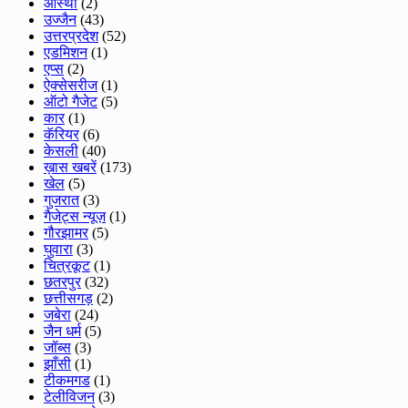
आस्था
(2)
उज्जैन
(43)
उत्तरप्रदेश
(52)
एडमिशन
(1)
एप्स
(2)
ऐक्सेसरीज
(1)
ऑटो गैजेट
(5)
कार
(1)
कॅरियर
(6)
केसली
(40)
ख़ास खबरें
(173)
खेल
(5)
गुजरात
(3)
गैजेट्स न्यूज़
(1)
गौरझामर
(5)
घुवारा
(3)
चित्रकूट
(1)
छतरपुर
(32)
छत्तीसगड़
(2)
जबेरा
(24)
जैन धर्म
(5)
जॉब्स
(3)
झाँसी
(1)
टीकमगड
(1)
टेलीविजन
(3)