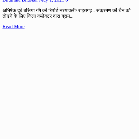
अभिषेक दुबे बसिया गंगे की रिपोर्ट नरयावली/ राहतगढ़ - संक्रमण की चैन को
तोड़ने के लिए जिला कलेक्टर द्वारा ग्राम...
Read
Read More
more
about
ग्राम
पंचायत
बसिया
गंगे
मे
कोरोना
कर्फ्यू
का
पालन
करने
की
पहल
जारी।