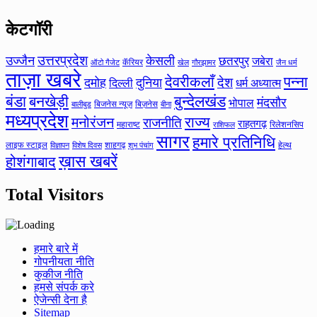
केटगॉरी
उत्तरप्रदेश
उज्जैन
केसली
छतरपुर
जबेरा
कॅरियर
ऑटो गैजेट
खेल
गौरझामर
जैन धर्म
ताज़ा खबरे
देवरीकलाँ
पन्ना
देश
दमोह
दुनिया
दिल्ली
धर्म अध्यात्म
बंडा
बनखेड़ी
बुन्देलखंड
मंदसौर
भोपाल
बिजनेस न्यूज़
बिज़नेस
बीना
बालीबुड
मध्यप्रदेश
मनोरंजन
राज्य
राजनीति
राहतगढ़
महाराष्ट
रिलेशनसिप
राशिफल
सागर
हमारे प्रतिनिधि
लाइफ स्टाइल
शाहगढ़
हेल्थ
विज्ञापन
विशेष दिवस
शुभ पंचांग
ख़ास खबरें
होशंगाबाद
Total Visitors
हमारे बारे में
गोपनीयता नीति
कुकीज नीति
हमसे संपर्क करे
ऐजेन्सी देना है
Sitemap