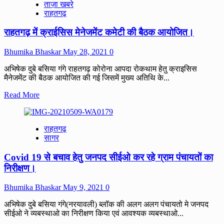
ताज़ा खबरे
मे
राहतगढ़
18+
लोगो
राहतगढ़ में क्राईसिस मेनेजमेंट कमेटी की बैठक आयोजित।
के
लिए
कोरोना
Bhumika Bhaskar
May 28, 2021
0
बैक्सीन
का
अभिषेक दुबे बसिया गंगे राहतगढ़ कोरोना आपदा रोकथाम हेतु क्राइसिस
शुभारंभ,
मैनेजमेंट की बैठक आयोजित की गई जिसमें मुख्य अतिथि के...
मंत्री
Read
Read More
का
more
जताया
about
आभार।
राहतगढ़
राहतगढ़
में
सागर
क्राईसिस
मेनेजमेंट
Covid 19 से बचाव हेतु जनपद सीईओ कर रहे ग्राम पंचायतों का
कमेटी
की
निरीक्षण।
बैठक
आयोजित।
Bhumika Bhaskar
May 9, 2021
0
अभिषेक दुबे बसिया गंगे(नरयावली) ब्लॉक की अलग अलग पंचायतो मे जनपद
सीईओ ने व्यबस्थाओ का निरीक्षण किया एवं आवश्यक व्यबस्थाओ...