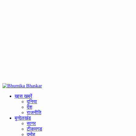
Primary
Menu
ख़ास खबरें
दुनिया
देश
राजनीति
बुन्देलखंड
सागर
टीकमगड
दमोह