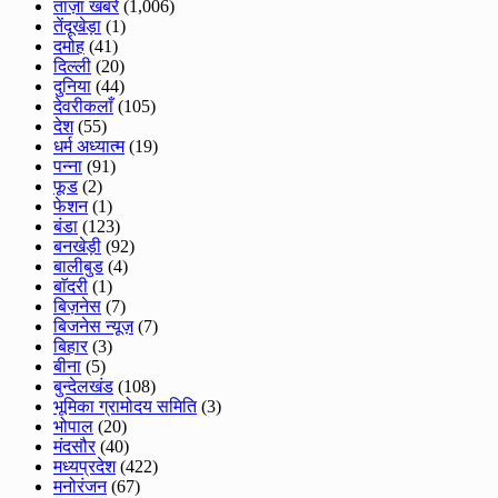
ताज़ा खबरे
(1,006)
तेंदूखेड़ा
(1)
दमोह
(41)
दिल्ली
(20)
दुनिया
(44)
देवरीकलाँ
(105)
देश
(55)
धर्म अध्यात्म
(19)
पन्ना
(91)
फूड
(2)
फेशन
(1)
बंडा
(123)
बनखेड़ी
(92)
बालीबुड
(4)
बाॅदरी
(1)
बिज़नेस
(7)
बिजनेस न्यूज़
(7)
बिहार
(3)
बीना
(5)
बुन्देलखंड
(108)
भूमिका ग्रामोदय समिति
(3)
भोपाल
(20)
मंदसौर
(40)
मध्यप्रदेश
(422)
मनोरंजन
(67)