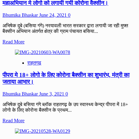
महाअभियान मे लोगो को लगायी गयी कोरोना वैक्सीन।
सचिवों
की
हड़ताल
Bhumika Bhaskar
June 24, 2021
0
जारी,
काम-
अभिषेक दुबे (बसिया गंगे) नरयावली भारत सरकार द्वारा लगायी जा रही मुफ्त
काज
बैक्सीन अभियान अंतर्गत क्षेत्र की ग्राम पंचायत बसिया...
हुए
Read
Read More
ठप्प।
more
about
महाअभियान
राहतगढ़
मे
लोगो
पीपरा मे 18+ लोगो के लिए कोरोना बैक्सीन का शुभारंभ, मंत्री का
को
लगायी
जताया आभार।
गयी
कोरोना
Bhumika Bhaskar
June 3, 2021
0
वैक्सीन।
अभिषेक दुबे बसिया गंगे ब्लॉक राहतगढ़ के उप स्वास्थ्य केन्द्र पीपरा में 18+
लोगो के लिए कोरोना बैक्सीन के प्रथम...
Read
Read More
more
about
पीपरा