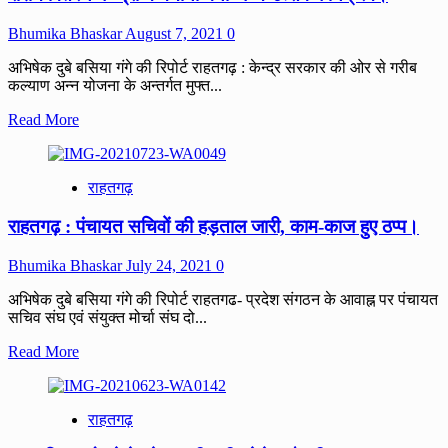
हर
संभव
Bhumika Bhaskar
August 7, 2021
0
प्रयास
किए
अभिषेक दुबे बसिया गंगे की रिपोर्ट राहतगढ़ : केन्द्र सरकार की ओर से गरीब
जाएंगे:
कल्याण अन्न योजना के अन्तर्गत मुफ्त...
विधायक
Read
Read More
लारिया।
more
about
राशन
राहतगढ़
वितरण
केन्द्रों
राहतगढ़ : पंचायत सचिवों की हड़ताल जारी, काम-काज हुए ठप्प।
मे
मनाया
गया
Bhumika Bhaskar
July 24, 2021
0
अन्न
उत्सव
अभिषेक दुबे बसिया गंगे की रिपोर्ट राहतगढ- प्रदेश संगठन के आवाह्न पर पंचायत
कार्यक्रम।
सचिव संघ एवं संयुक्त मोर्चा संघ दो...
Read
Read More
more
about
राहतगढ़
राहतगढ़
:
पंचायत