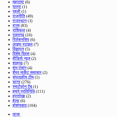
महाराष्ट
(6)
यात्रा
(1)
रहली
(1)
राजनीति
(49)
राजस्थान
(3)
राज्य
(83)
राशिफल
(4)
राहतगढ़
(16)
रिलेशनसिप
(6)
लाइफ स्टाइल
(7)
विज्ञापन
(5)
विशेष दिवस
(4)
वीडियो न्यूज
(2)
शाहगढ़
(7)
शुभ पंचांग
(4)
शेयर मार्केट समाचार
(2)
संपादकीय टीम
(1)
सागर
(276)
स्मार्टफोन टैब
(1)
हमारे प्रतिनिधि
(111)
हस्तरेखा
(2)
हेल्थ
(6)
होशंगाबाद
(104)
ताजा