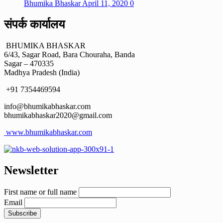
Bhumika Bhaskar
April 11, 2020
0
संपर्क कार्यालय
BHUMIKA BHASKAR
6/43, Sagar Road, Bara Chouraha, Banda
Sagar – 470335
Madhya Pradesh (India)
+91 7354469594
info@bhumikabhaskar.com
bhumikabhaskar2020@gmail.com
www.bhumikabhaskar.com
Newsletter
First name or full name
Email