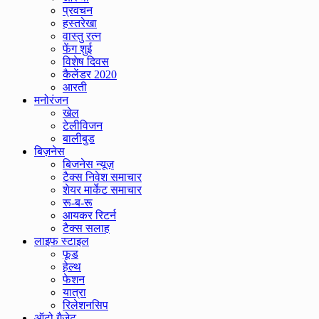
प्रवचन
हस्तरेखा
वास्तु रत्न
फेंग शुई
विशेष दिवस
कैलेंडर 2020
आरती
मनोरंजन
खेल
टेलीविजन
बालीबुड
बिज़नेस
बिजनेस न्यूज़
टैक्स निवेश समाचार
शेयर मार्केट समाचार
रू-ब-रू
आयकर रिटर्न
टैक्स सलाह
लाइफ स्टाइल
फूड
हेल्थ
फेशन
यात्रा
रिलेशनसिप
ऑटो गैजेट