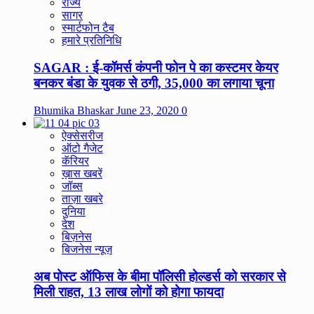
राज्य
सागर
स्मार्टफोन टैब
हमारे प्रतिनिधि
SAGAR : ई-कॉमर्स कंपनी फोन पे का कस्टमर केयर
बनकर बंडा के युवक से ठगी, 35,000 का लगाया चूना
Bhumika Bhaskar
June 23, 2020
0
ऐक्सेसरीज
ऑटो गैजेट
कॅरियर
ख़ास खबरें
जॉब्स
ताज़ा खबरे
दुनिया
देश
बिज़नेस
बिजनेस न्यूज़
अब पोस्ट ऑफिस के बीमा पॉलिसी होल्डर्स को सरकार से
मिली राहत, 13 लाख लोगों को होगा फायदा