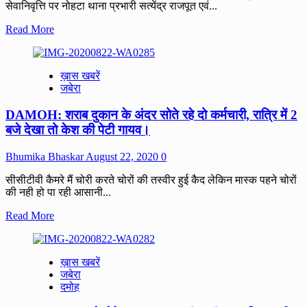
मेडिकल
सेवानिवृत्ति पर नोहटा थाना प्रभारी सत्येंद्र राजपूत एवं...
कालेज
Read
Read More
जबलपुर
more
भेजा
about
गया।
एएसआई
ख़ास खबरें
राम
जबेरा
लखन
दुबे
DAMOH: शराब दुकान के अंदर सोते रहे दो कर्मचारी, रात्रि में 2
की
सेवानिवृत्ति
बजे देखा तो केश की पेटी गायव।
पर
दी
Bhumika Bhaskar
August 22, 2020
0
गई
बधाई।
सीसीटीवी कैमरे मैं चोरी करते चोरों की तस्वीर हुई कैद लेकिन मास्क पहने चोरों
की नही हो पा रही आसानी...
Read
Read More
more
about
DAMOH:
ख़ास खबरें
शराब
जबेरा
दुकान
दमोह
के
अंदर