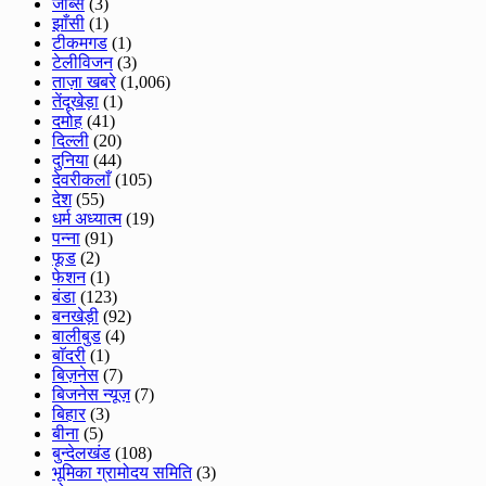
जॉब्स
(3)
झाँसी
(1)
टीकमगड
(1)
टेलीविजन
(3)
ताज़ा खबरे
(1,006)
तेंदूखेड़ा
(1)
दमोह
(41)
दिल्ली
(20)
दुनिया
(44)
देवरीकलाँ
(105)
देश
(55)
धर्म अध्यात्म
(19)
पन्ना
(91)
फूड
(2)
फेशन
(1)
बंडा
(123)
बनखेड़ी
(92)
बालीबुड
(4)
बाॅदरी
(1)
बिज़नेस
(7)
बिजनेस न्यूज़
(7)
बिहार
(3)
बीना
(5)
बुन्देलखंड
(108)
भूमिका ग्रामोदय समिति
(3)