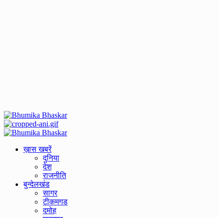
Primary
Menu
ख़ास खबरें
दुनिया
देश
राजनीति
बुन्देलखंड
सागर
टीकमगड
दमोह