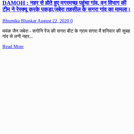
DAMOH : नहर से होते हुए मगरमच्छ पहुंचा गांव, वन विभाग की
सोते
रहे
टीम ने रेस्क्यू करके पकड़ा,जबेरा तहसील के सगरा गांव का मामला।
दो
कर्मचारी,
Bhumika Bhaskar
August 22, 2020
0
रात्रि
में
मयंक जैन जबेरा - सगोनि रेंज की सगरा बीट के ग्राम सगरा मैं शनिवार की सुबह
2
गांव से लगी नहर...
बजे
देखा
Read
Read More
तो
more
केश
about
की
DAMOH
पेटी
:
गायव।
नहर
से
होते
हुए
मगरमच्छ
पहुंचा
गांव,
वन
विभाग
की
टीम
ने