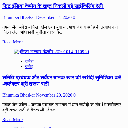
ने
फिट इंडिया केम्पेन के तहत निकली गई साईकिलिंग रैली।
युबक
को
गांजा
Bhumika Bhaskar
December 17, 2020
0
सहित
पकड़ा।
मयंक जैन जबेरा - जिला खेल एबम युवा कल्याण विभाग दमोह के तत्वाधान में
जिला खेल अधिकारी सुनीता यादव के...
Read
Read More
more
about
फिट
जबेरा
इंडिया
दमोह
केम्पेन
के
समिति प्रबंधक और सर्वेयर मानक स्तर की खरीदी सुनिश्चित करें
तहत
निकली
-कलेक्टर श्री तरूण राठी
गई
साईकिलिंग
Bhumika Bhaskar
November 20, 2020
0
रैली।
मयंक जैन जबेरा - जनपद पंचायत सभागार में धान खरीदी के संदर्भ में कलेक्टर
श्री तरुण राठी ने बैठक ली।बैठक...
Read
Read More
more