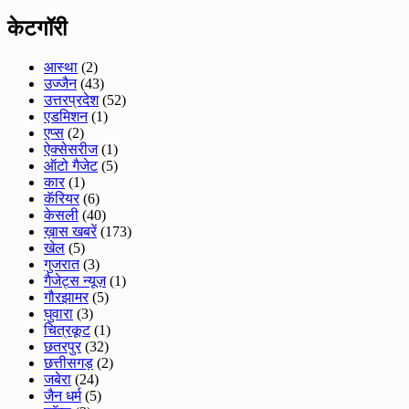
केटगॉरी
आस्था
(2)
उज्जैन
(43)
उत्तरप्रदेश
(52)
एडमिशन
(1)
एप्स
(2)
ऐक्सेसरीज
(1)
ऑटो गैजेट
(5)
कार
(1)
कॅरियर
(6)
केसली
(40)
ख़ास खबरें
(173)
खेल
(5)
गुजरात
(3)
गैजेट्स न्यूज़
(1)
गौरझामर
(5)
घुवारा
(3)
चित्रकूट
(1)
छतरपुर
(32)
छत्तीसगड़
(2)
जबेरा
(24)
जैन धर्म
(5)