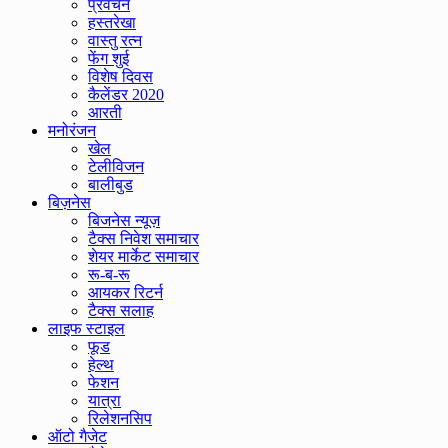
प्रवचन
हस्तरेखा
वास्तु रत्न
फेंग शुई
विशेष दिवस
कैलेंडर 2020
आरती
मनोरंजन
खेल
टेलीविजन
बालीबुड
बिज़नेस
बिजनेस न्यूज़
टैक्स निवेश समाचार
शेयर मार्केट समाचार
रू-ब-रू
आयकर रिटर्न
टैक्स सलाह
लाइफ स्टाइल
फूड
हेल्थ
फेशन
यात्रा
रिलेशनसिप
ऑटो गैजेट