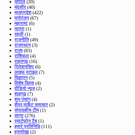
भोपाल
(20)
मंदसौर
(40)
मध्यप्रदेश
(422)
मनोरंजन
(67)
महाराष्ट
(6)
यात्रा
(1)
रहली
(1)
राजनीति
(49)
राजस्थान
(3)
राज्य
(83)
राशिफल
(4)
राहतगढ़
(16)
रिलेशनसिप
(6)
लाइफ स्टाइल
(7)
विज्ञापन
(5)
विशेष दिवस
(4)
वीडियो न्यूज
(2)
शाहगढ़
(7)
शुभ पंचांग
(4)
शेयर मार्केट समाचार
(2)
संपादकीय टीम
(1)
सागर
(276)
स्मार्टफोन टैब
(1)
हमारे प्रतिनिधि
(111)
हस्तरेखा
(2)