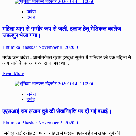
about
समिति
जबेरा
प्रबंधक
दमोह
और
सर्वेयर
महिला आग से गम्भीर रूप से जली, इलाज हेतु मेडिकल कालेज
मानक
स्तर
जबलपुर भेजा गया।
की
खरीदी
Bhumika Bhaskar
November 8, 2020
0
सुनिश्चित
करें
मयंक जैन जबेरा - थानांतर्गतत ग्राम हरदुआ सुम्मेर में शनिवार को एक महिला ने
-कलेक्टर
आग जाने के कारण मरणासन्न अवस्था...
श्री
तरूण
Read
Read More
राठी
more
about
महिला
जबेरा
आग
दमोह
से
गम्भीर
एएसआई राम लखन दुबे की सेवानिवृत्ति पर दी गई बधाई।
रूप
से
जली,
Bhumika Bhaskar
November 2, 2020
0
इलाज
हेतु
जितेंद्र राठौर नोहटा- थाना नोहटा में पदस्थ एएसआई राम लखन दुबे की