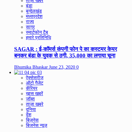
ताज़ा खबरे
बंडा
बुन्देलखंड
मध्यप्रदेश
राज्य
सागर
स्मार्टफोन टैब
हमारे प्रतिनिधि
SAGAR : ई-कॉमर्स कंपनी फोन पे का कस्टमर केयर
बनकर बंडा के युवक से ठगी, 35,000 का लगाया चूना
Bhumika Bhaskar
June 23, 2020
0
ऐक्सेसरीज
ऑटो गैजेट
कॅरियर
ख़ास खबरें
जॉब्स
ताज़ा खबरे
दुनिया
देश
बिज़नेस
बिजनेस न्यूज़