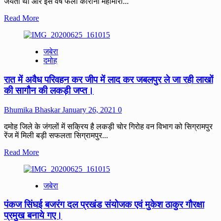
जयंती थी और इस वर्ष फैली कोरोना महामारी...
Read
Read More
more
about
कोरोना
जबेरा
कर्फ्यू
दमोह
के
चलते
रात में अवैध परिवहन कर जीप में लाद कर जबलपुर ले जा रही लाखों
जैन
धर्मावलंबियों
की सागौन की लकड़ी जप्त।
ने
घर
Bhumika Bhaskar
January 26, 2021
0
पर
धूमधाम
दमोह जिले के जंगलों में सक्रिय है लकड़ी चोर गिरोह वन विभाग को सिग्रामपुर
से
रेंज में मिली बड़ी सफलता सिग्रामपुर...
मनाया
भगवान
Read
Read More
महावीर
more
का
about
जन्मोत्सव।
रात
जबेरा
में
अवैध
पंकज सिंघई बजरंग दल प्रखंड संयोजक एवं मुकेश ठाकुर गौरक्षा
परिवहन
कर
प्रमुख बनाये गए।