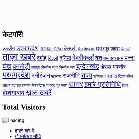
केटगॉरी
उत्तरप्रदेश
उज्जैन
केसली
छतरपुर
जबेरा
कॅरियर
ऑटो गैजेट
खेल
गौरझामर
जैन धर्म
ताज़ा खबरे
देवरीकलाँ
पन्ना
देश
दमोह
दुनिया
दिल्ली
धर्म अध्यात्म
बंडा
बनखेड़ी
बुन्देलखंड
मंदसौर
भोपाल
बिजनेस न्यूज़
बिज़नेस
बीना
बालीबुड
मध्यप्रदेश
मनोरंजन
राज्य
राजनीति
राहतगढ़
महाराष्ट
रिलेशनसिप
राशिफल
सागर
हमारे प्रतिनिधि
लाइफ स्टाइल
शाहगढ़
हेल्थ
विज्ञापन
विशेष दिवस
शुभ पंचांग
ख़ास खबरें
होशंगाबाद
Total Visitors
हमारे बारे में
गोपनीयता नीति