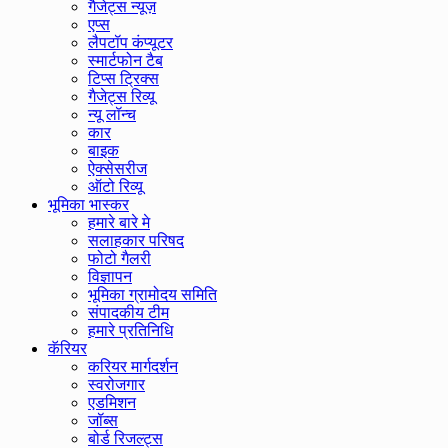
गैजेट्स न्यूज़
एप्स
लैपटॉप कंप्यूटर
स्मार्टफोन टैब
टिप्स ट्रिक्स
गैजेट्स रिव्यू
न्यू लॉन्च
कार
बाइक
ऐक्सेसरीज
ऑटो रिव्यू
भूमिका भास्कर
हमारे बारे मे
सलाहकार परिषद
फोटो गैलरी
विज्ञापन
भूमिका ग्रामोदय समिति
संपादकीय टीम
हमारे प्रतिनिधि
कॅरियर
करियर मार्गदर्शन
स्वरोजगार
एडमिशन
जॉब्स
बोर्ड रिजल्ट्स