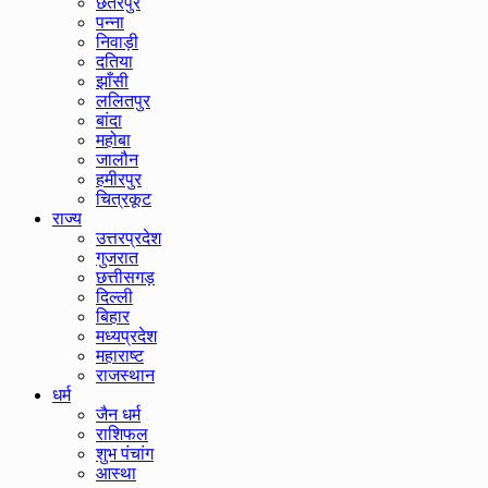
छतरपुर
पन्ना
निवाड़ी
दतिया
झाँसी
ललितपुर
बांदा
महोबा
जालौन
हमीरपुर
चित्रकूट
राज्य
उत्तरप्रदेश
गुजरात
छत्तीसगड़
दिल्ली
बिहार
मध्यप्रदेश
महाराष्ट
राजस्थान
धर्म
जैन धर्म
राशिफल
शुभ पंचांग
आस्था