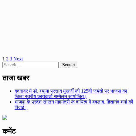
रेस्क्यू
करके
पकड़ा,जबेरा
तहसील
के
सगरा
गांव
का
मामला।
Posts
1
2
3
Next
Search
pagination
for:
ताजा खबर
बदनावर में डॉ. श्यामा प्रसाद मुखर्जी की 125वीं जयंती पर भाजपा का
जिला स्तरीय कार्यकर्ता सम्मेलन आयोजित।
भाजपा के प्रदेश संगठन महामंत्री के दायित्व में बदलाव, हितानंद शर्मा की
विदाई।
कमेंट