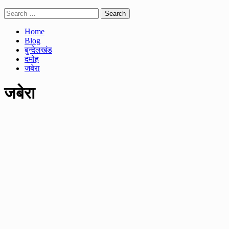
Search
for:
Home
Blog
बुन्देलखंड
दमोह
जबेरा
जबेरा