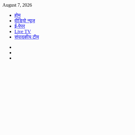
Skip
August 7, 2026
to
होम
content
वीडियो न्यूज
ई-पेपर
Live TV
संपादकीय टीम
Facebook
Twitter
Youtube