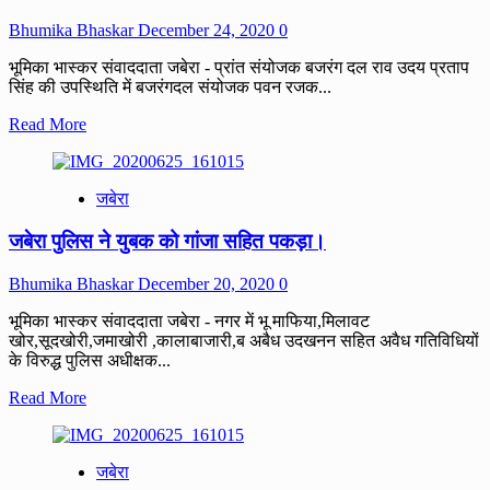
जीप
में
Bhumika Bhaskar
December 24, 2020
0
लाद
कर
भूमिका भास्कर संवाददाता जबेरा - प्रांत संयोजक बजरंग दल राव उदय प्रताप
जबलपुर
सिंह की उपस्थिति में बजरंगदल संयोजक पवन रजक...
ले
जा
Read
Read More
रही
more
लाखों
about
की
पंकज
जबेरा
सागौन
सिंघई
की
बजरंग
जबेरा पुलिस ने युबक को गांजा सहित पकड़ा।
लकड़ी
दल
जप्त।
प्रखंड
संयोजक
Bhumika Bhaskar
December 20, 2020
0
एवं
मुकेश
भूमिका भास्कर संवाददाता जबेरा - नगर में भू माफिया,मिलावट
ठाकुर
खोर,सूदखोरी,जमाखोरी ,कालाबाजारी,ब अबैध उदखनन सहित अवैध गतिविधियों
गौरक्षा
के विरुद्ध पुलिस अधीक्षक...
प्रमुख
Read
Read More
बनाये
more
गए।
about
जबेरा
जबेरा
पुलिस